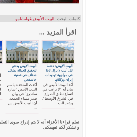
كلمات البحث :
البيت الأبيض
;
غوانتانامو
اقرأ المزيد ...
البيت الأبيض: دعمنا
البيت الأبيض يدعو
ج
لتل أبيب لا يزال ثابتا
لتحقيق العدالة بشكل
ف
في مواجهة تهديدات
شفاف في قضية
أ
إيران ووكلائها
خاشقجي
ج
أكد البيت الأبيض في
أكدت المتحدثة باسم
ف
بيان أنه "لا يرغب في
البيت الأبيض "سارة
ا
اتساع نطاق الصراع
ساندرز" في بيان
ا
في الشرق الأوسط".
صدر مساء الجمعة،
وشدد الب ...
أن البيت الأبيض س
...
نعلم قراءنا الأعزاء أنه لا يتم إدراج سوى التعلي
و نشكر لكم تفهمكم.