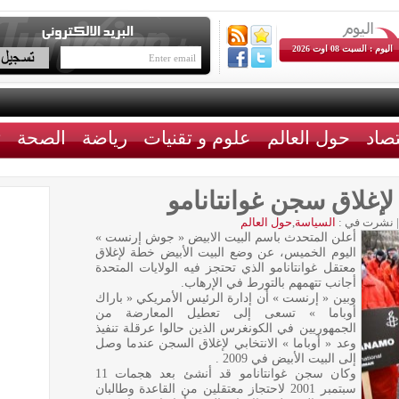
اليوم : السبت 08 اوت 2026
تصاد
حول العالم
علوم و تقنيات
رياضة
الصحة
ث
لإغلاق سجن غوانتانامو
|
نشرت في :
السياسة
,
حول العالم
أعلن المتحدث باسم البيت الابيض « جوش إرنست »
اليوم الخميس، عن وضع البيت الأبيض خطة لإغلاق
معتقل غوانتانامو الذي تحتجز فيه الولايات المتحدة
أجانب تتهمهم بالتورط في الإرهاب.
وبين « إرنست » أن إدارة الرئيس الأمريكي « باراك
أوباما » تسعى إلى تعطيل المعارضة من
الجمهوريين في الكونغرس الذين حالوا عرقلة تنفيذ
وعد « أوباما » الانتخابي لإغلاق السجن عندما وصل
إلى البيت الأبيض في 2009 .
وكان سجن غوانتانامو قد أنشئ بعد هجمات 11
سبتمبر 2001 لاحتجاز معتقلين من القاعدة وطالبان