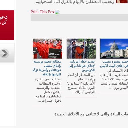
وتعذيب المعتقلين بالإيهام بالغرق أثناء استجوابهم.
سم مشبوه يتسبب
تقديم خطة أمريكية
مطالبة شعبية ورسمية
ي إغلاق البيت الأبيض
لإغلاق غوانتانامو إلى
بإغلاق معتقل
الكونغرس
غوانتانامو وأمريكا تؤكّد
دّى الاشتباه في
التزامها بإغلاقه
سم غريب عُثر عليه
من المنتظر أن تُقدم
ي حديقة "لافاييت"
وزارة الدفاع
تصاعدت في الفترة
لمقابلة لمبنى البيت
الأمريكية "البنتاغون"
الأخيرة المطالبة
لأبيض يوم أ ...
اليوم الثلاثاء، مقترح
الشعبية والرسمية
الرئيس "باراك ...
بإغلاق معتقل
غوانتانامو تزامنا مع
دخول عشرات ...
قات البناءة والتي لا تتنافى مع الأخلاق الحميدة