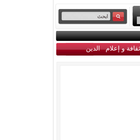
قافة و إعلام
الدين