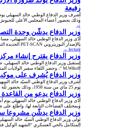
وزير الدفاع يُؤكد ضرورة الار
رفيعة
وذلك بحضور أعضاء المجلس الأعلى للجيوش و
→
وزير الدفاع يدشّن وحدة الت
بالإصدار البوزيتروني PET-SCAN الجديدة التي تمّ تركيزها بقسم الطبّ النووي، واطّلع على مميّزات جهاز التصوير SPECT-CT ثلاثي الأبعاد، …
→
lecture
وزير الدفاع يقترح إنشاء مركز 
M.Wikoff “، وحضر اللقاء سفير الولايات المتحدة الأمريكيّة بتونس ورئيس أركان جيش البحر وعدد من المسؤولين من …
وزير الدفاع يُشرف على موكب إحياء الذك
يوم 25 ماي من سنة 1958، وذلك بحضور ثلّة من الإطارات العسكرية والأمنية وممثلين عن السلطات …
وزير الدفاع يدعو من القاعدة 
وبمختلف الفضاءات التابعة لها، واطّلع على 
وزير الدفاع يدشّن مشروعا س
المتكامل بالحي العسكري “الشهيد الوكيل ف