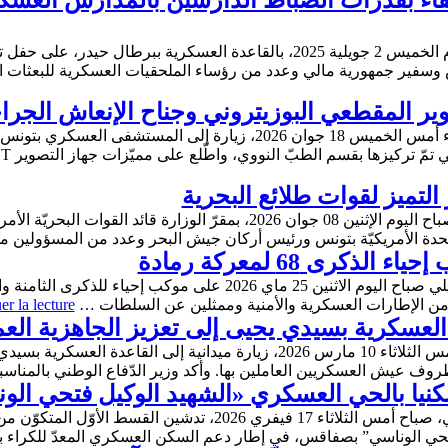
تقاء بقدرات الضبّاط الدّارسين بالمدارس العسك
أشرف وزير الدفاع الوطني خالد السهيلي يوم الخميس 2 جويلية 2025، بالقاعدة العس
سفير جمهورية مالي وعدد من رؤساء الملحقيات العسكرية للبعثات ا
صوير المقطعي البوزيتروني وجناح الإنعاش ال
أدّى وزير الدفاع الوطني خالد السهيلي، مساء أمس الخميس 18 جوان 2026، زي
التميز لقوات طلائع البحرية
رى 68 لمعركة رمادة
أشرف وزير الدفاع الوطني السيّد خالد السهيلي صباح اليوم الاثنين 25 
er la lecture
العسكرية بسيدي يحيى إلى تعزيز الجاهزية العمل
أدّى وزير الدفاع الوطني خالد السهيلي يوم أمس الثلاثاء 10 مارس 2026، زيارة ميد
ظروف عيش العسكريين العاملين بها. وأكد وزير الدّفاع الوطني بالمناس
كنيا بالحي العسكري «الشهيد الوكيل فتحي ا
تحي الوناسي” بصفاقس، في إطار دعم السكن العسكري المعدّ للكراء 