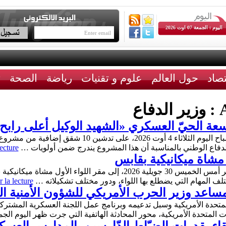
اليوم : الجمعة 07 اوت 2026
تصاد
حول العالم
علوم و تقنيات
رياضة
الصحة
ث
A
وزير الدفاع
سعة الحيّ العسكري «الشهيد الوكيل أعلى رابح 
أشرف وزير الدفاع الوطني خالد السهيلي، صباح اليوم الثلا
ر الدفاع الوطني بالمناسبة أن هذا المشروع يندرج ضمن أولويات …
ecture
ل مشاة ميكانيكية بقابس
تنقل وزير الدفاع الوطني، خالد السهيلي، ظهر أمس الخميس 30 جويلية 2026،
ختلف المهام التي يضطلع بها اللواء، ودور مختلف تشكيلاته …
 la lecture
مساعد وزير الحرب الأمريكي للشؤون الأمنية ال
لمتحدة الأمريكية وسبل تدعيمه وبرنامج عمل اللجنة العسكرية المشتركة
متحدة الأمريكية، محور المحادثة الهاتفية التي جرت ظهر اليوم الجمعة 24 جويل