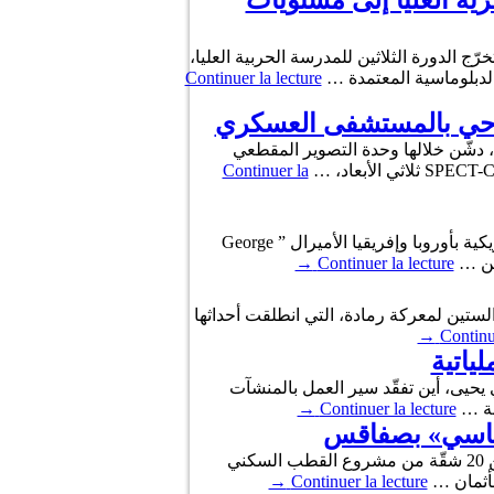
رية العليا إلى مستويات
كرية ببرطال حيدر، على حفل تخرّج الدورة الثلاثين للمدرسة الحربية العليا،
لدبلوماسية المعتمدة …
Continuer la lecture
جراحي بالمستشفى العسكري
ارة إلى المستشفى العسكري بتونس، دشّن خلالها وحدة التصوير المقطعي
Continuer la
إستقبل وزير الدفاع الوطني خالد السهيلي، صباح اليوم الإثنين 08 جوان 2026، بمقرّ الوزارة قائد القوات البحريّة الأمريكية بأوروبا وإفريقيا الأميرال ” George
→
Continuer la lecture
ماي 2026 على موكب إحياء للذكرى الثامنة والستين لمعركة رمادة، التي انطلقت أحداثها
→
Continu
ياتية
انية إلى القاعدة العسكرية بسيدي يحيى، أين تفقّد سير العمل بالمنشآت
بة …
Continuer la lecture
→
لوناسي» بصفاقس
تولّى وزير الدفاع الوطني السيّد خالد السهيلي، صباح أمس الثلاثاء 17 فيفري 2026، تدشين القسط الأوّل المتكوّن من 20 شقّة من مشروع القطب السكني
بأثمان …
Continuer la lecture
→