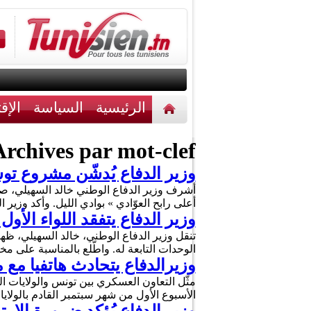
الرئيسية
السياسة
الإق
أخبار مختلفة
اتصل بنا
rchives par mot-clef :
وزير الدفاع يُدشّن مشروع تو
أعلى رابح العوّادي » بوادي الليل. وأكد وزي
وزير الدفاع يتفقد اللواء الأو
الوحدات التابعة له. واطّلع بالمناسبة على م
وزيرالدفاع يتحادث هاتفيا مع 
مثّل التعاون العسكري بين تونس والولايات ا
الأسبوع الأول من شهر سبتمبر القادم بالولايات ال