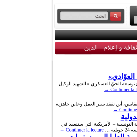
قافة و إعلام
الدين
العوّادي»
ثاء 4 أوت 2026، على تدشين 10 شقق إضافية من مشروع توسعة الحيّ العسكري « الشهيد الوكيل
→
Continuer la l
 إلى مقر اللواء الأول مشاة ميكانيكية بقابس، أين تفقد سير العمل وعاين جاهزية
→
Continuer
دولية
 التونسية – الأمريكية التي ستنعقد في
ية …
Continuer la lecture
→