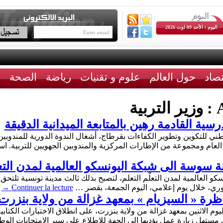
اليوم : الأحد 09 اوت 2026
تصاد
حول العالم
علوم و تقنيات
رياضة
الصحة
ث
A
وزير التربية
رسية القادمة رهين بالمتابعة الميدانية الدقيقة
15 جويلية 2026، بالمركز الوطني للتكوين وتطوير الكفاءات بقرطاج، أشغال الندوة الدورية
العام ومجموعة من الإطارات المركزية والمندوبين الجهويين للتربية. ا
نة سوسة الى شبكة اليونسكو العالمية لمدن التع
لنوري، خلال يوم إعلامي، اليوم الجمعة، بقصر …
Continuer la lecture
→
اظرة « السيزيام » بمعهد غزالة من ولاية بنزرت
يوم الاثنين بمعهد غزالة من ولاية بنزرت، على انطلاق الاختبارات الكتاب