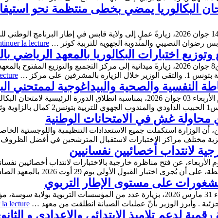
تحان البكالوريا يمضي بخطى منتظمة نحو استيفا
أدى وزير التربية نور الدين النوري، يوم الأحد 14 جوان 2026، زيارةً عملٍ إلى ولاية قابس في 
tinuer la lecture
 وتوزيع اختبارات البكالوريا بالمعهد الرياضي بال
أدّى وزير التربية نور الدين نوري، مساء الاثنين8 جوان 2026، زيارةً ميدانية إلى مركز التجميع
شرفين على مركز …
ecture
حاطة النفسية والصحية والبيداغوجية لممتحني البك
ة من …
أي محاولة غش في الامتحانات الوطنية
رجية لانتداب أخصائيين نفسانيين
م الأربعاء، عن فتح مناظرة خارجية بالاختبارات لانتداب أخصائيين نفسان
الشغورات على مستوى الإطار التربوي
قام وزير التربية نور الدين النوري اليوم الثلاثاء 31 مارس 2026، بزيارة عدد من المؤسسا
زئية . وأبرز الوزير بأنّ عمليات الصيانة انطلقت من معهد …
la lecture
رقمية لدعم تلاميذ الابتدائي والإعدادي و الثانو