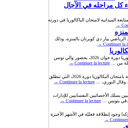
ء كل مراحله في الآجال
إطار البرنامج الوطني للمتابعة الميدانية لامتحان الباكالوريا في دورته
→
Con
منزه
 والتوزيع المفتوح بالمعهد الرياضي بيار دي كوبرتان بالمنزه، وذلك
→
Continuer la l
الوريا
أدّى وزير التربية نور الدين النوري صباح اليوم الأربعاء 03 جوان 2026، بمناسبة انطلاق الدورة الرئيسية لامتحان البكالوريا دورة جوان 2026، بحضور والي تونس
→
Continuer la lecture
أكد وزير التربية نور الدين النوري، اليوم الاثنين، أن الوزارة استكملت جميع الاستعدادات التنظيمية واللوجستية الخاصة بامتحان البكالوريا دورة 2026، التي تنطلق
→
Continuer la lecture
يين بسلك الأخصائيين النفسانيين للإدارات
→
Continuer la lecture
ت التربوية بولاية سوسة، مؤكدا وجود إنطلاقة فعليّة في الأشهر الأخيرة
→
Continuer 
ي