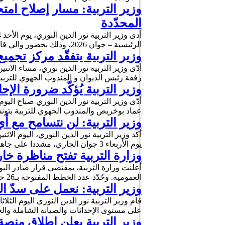
وزير التربية: مسار إصلاح ام
المحدّدة
الرئيسية – جوان 2026، وذلك بحضور والي قابس رضوان النصيبي والمندوبة الجهوية للتربية كوثر …
وزير التربية يتفقّد مركز تجميع
رفقة رئيس الديوان و المندوب الجهوي للتربية بتونس 1. والتقى الوزير خلال الزيارة بالم
وزير التربية يُؤكّد ضرورة الإ
عماد بوخريص والمندوب الجهوي للتربية بتونس1 الحبيب الداودي والمندوب الجهوي للتربية بتونس2 كمال بالزاوية وثل
وزير التربية: لن نتسامح مع 
يوم الأربعاء 3 جوان الجاري، مشددا على جاهزية مختلف مراكز الاختبارات لاستقبال المترشحين في أفضل الظروف. وقال النوري، …
وزارة التربية تفتح مناظرة خا
أعلنت وزارة التربية، بمقتضى قرار صادر اليو
العمومية. وحُدّد عدد الخطط المفتوحة بـ26 خطة، على أن يُجرى اختبار القبول الأولي يوم 29 أوت 2026 بالمعهد الصادقي بتونس …
وزير التربية: نعمل على سدّ 
على مستوى الإحداثات والصيانة الشاملة والج
وزير التربية يعلن إطلاق منصة 