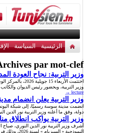
الرئيسية
السياسة
الإق
أخبار مختلفة
اتصل بنا
rchives par mot-clef :
وزير التربية: نجاح العودة المد
اختتمت الأربعاء 
وزير التربية، وبحضور رئيس الديوان والكاتب 
→
lecture
وزير التربية يعلن انضمام مدي
دولة، وفق ما أعلنه وزير التربية نور الدين ا
وزير التربية يواكب انطلاق من
أشرف وزير التربية نور الدين النوري، صباح ال
النموذجية « السيزيام » لسنة 2026، وذلك في مستهل زيارة عمل يؤديها إلى الجهة للاطلاع على سير الامتحانات الوطنية …