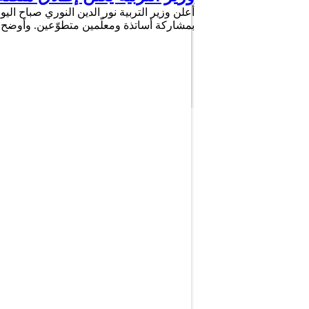
أعلن وزير التربية نور الدين النوري صباح اليو
بمشاركة أساتذة ومعلّمين متطوّعين. وأوضح ا