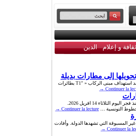
قافة و إعلام
الدين
ويلها إلى مطارات بديلة
أعلنت الهيئة العامة للطيران المدني في الكويت اليوم الأربعاء، عن تفعيل خطة الطوارئ في مطار الكويت الدولي بعد استهداف مبنى الركاب « T1″ بطائرات
→
Continuer la lec
ارات
أعلنت الخطوط التونسية في بلاغ عاجل لها، أن المنظومة الإعلامية للتسجيل تعطلت بمختلف المطارات التونسية، منذ فجر اليوم الثلاثاء 14 افريل 2026.
الخطوط التونسية …
Continuer la lecture
→
ة
ر المسبوقة التي تشهدها الدولة. وأفادت
→
Continuer la le