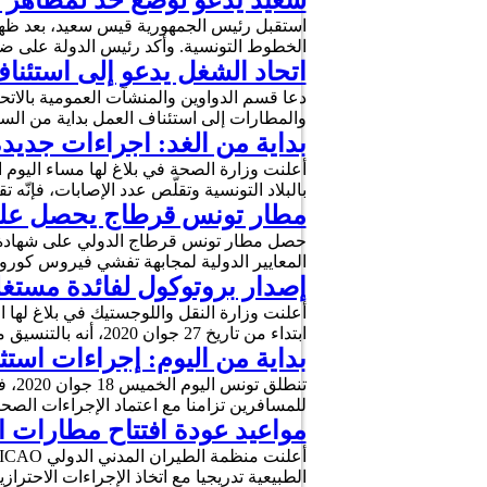
سعيد يدعو لوضع حد لمظاهر 
الخطوط التونسية. وأكد رئيس الدولة على ض
اتحاد الشغل يدعو إلى استئناف الع
والمطارات إلى استئناف العمل بداية من الساعة الحادية عشرة لي
بداية من الغد: اجراءات جديدة
أعلنت وزارة الصحة في بلاغ لها مساء اليوم ا
بالبلاد التونسية وتقلّص عدد الإصابات، فإنّه تقرّر بداية من يوم الثلاثاء 5
مطار تونس قرطاج يحصل على 
المعايير الدولية لمجابهة تفشي فيروس كورون
إصدار بروتوكول لفائدة مستغ
أعلنت وزارة النقل واللوجستيك في بلاغ لها 
ابتداء من تاريخ 27 جوان 2020، أنه بالتنسيق مع معهد الصحة والسلامة المهنية والمرصد الوطني للأمراض الجديدة والمستجدة، …
بداية من اليوم: إجراءات استث
تنط
للمسافرين تزامنا مع اعتماد الإجراءات الصحية الاستثنائي
مواعيد عودة افتتاح مطارات ال
الطبيعية تدريجيا مع اتخاذ الإجراءات الاحت