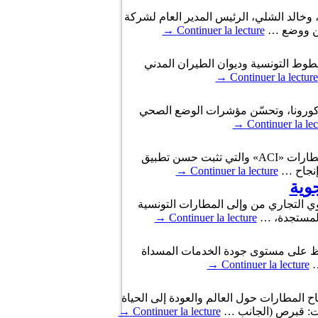
صر قرطاج، ربيع المجيدي، وزير النقل، وخالد الشلي، الرئيس المدير العام لشركة
رين ووضع …
Continuer la lecture
→
د العام التونسي للشغل، اليوم الخميس 16 جوان 2022، كافة أعوان الخطوط التونسية وديوان الطيران المدني
→
Continuer la lecture
ئحة كورونا، وتحسّن مؤشرات الوضع الصحي
→
Continuer la lec
حصل مطار تونس قرطاج الدولي على شهادة « Airport Health Accreditation »المسندة من قبل المجلس الدولي للمطارات «ACI» والتي تثبت حسن تطبيق
 إنجاح …
Continuer la lecture
→
وية
وي التجاري من وإلى المطارات التونسية
→
Continuer la lecture
ية، بهدف الحفاظ على مستوى جودة الخدمات المسداة
→
Continuer la lecture
لة لديها لافتتاح المطارات حول العالم والعودة إلى الحياة
رات: قبرص (الجانب …
Continuer la lecture
→