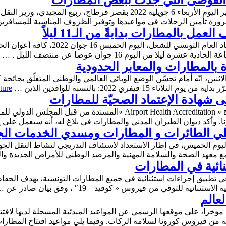
الفوضى التي جدت ببعض المطارات
استقبل رئيس الجمهورية قيس سعيد، بعد ظهر اليوم الأربعاء 6 جويلية 2022 بق
رورة تأمين الرحلات في مواعيدها وتوفير الظروف المناسبة للمساف
مل بالمطارات بدايةً من الـ11 ليلاً
دعا قسم الدواوين والمنشآت العمومية بالاتحا
لا من اليوم 16 جوان عوضا عن منتصف الليل . …
 بالمطارات والمعابر الحدودية
لاثنين، انّه أمام تحسّن الوضع الوبائي العالمي والوطني المتعلّق بجا
1 فيفري 2022: بالنسبة للوافدين الذين …
ture
شهادة الإعتماد الصحيّة للمطارات
ا. وأكد ديوان الطيران المدني والمطارات في بلاغ له، أنه سيعمل على
لي الطائرات و المطارات ومسدي الخدمات الج
اليوم الخميس، في إطار الاستعداد لاستئناف التدريجي لنشاط النقل الج
نائية في المطارات
لق تونس اليوم الخميس 18 جوان 2020، في تطبيق إجراءات استثنائية في جميع المطارات التونس
ة للتوقي من فيروس « كوفيد – 19″ ، وفق بيان صادر عن …
عالم
أعلنت منظمة الطيران المدني الدولي ICAO مؤخرا، على موقعها الرسمي عن المواعيد المبدئية المسج
رازية من فيروس كورونا لسلامة الركاب. وفيما يلي مواعيد افتتاح المطا