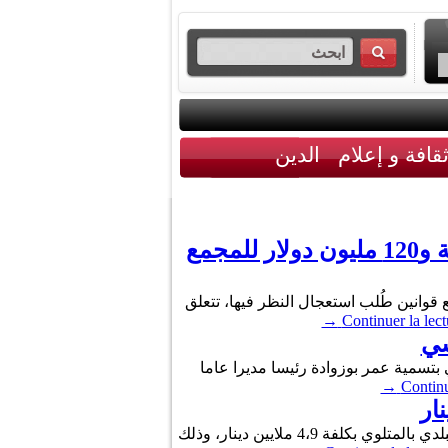
قافة و إعلام
الدين
لجنة المالية تصادق على تمويلات بقيمة 110 ملايين أورو لشركة فسفاط قفصة و120 مليون دولار للمجمع
عب، خلال جلسة عقدتها منذ يوم 21 جويلية 2026، على ثلاثة مشاريع قوانين طُلب استعجال النظر فيها، تتعلق
→
Continuer la lect
سي
لجمهورية التونسية (عدد 55) ، الأمر عدد 79 المؤرخ في 1 جوان 2026، الذي يقضي بتسمية عمر بوزوادة رئيسا مديرا عاما
→
Continu
أمضت شركة فسفاط قفصة، اليوم الثلاثاء، بمقر ولاية قفصة، إتفاقية تمويل مع بلدية المتلوي لإعادة تهيئة المسبح البلدي بالمتلوي بكلفة 4،9 ملايين دينار، وذلك