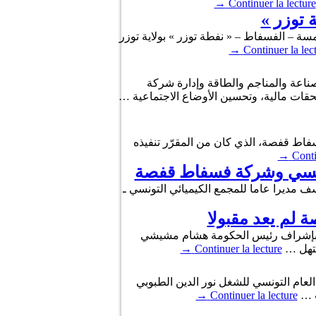
→
Continuer la lecture
توزر »
 – الفسفاط – « نفطة توزر » بولاية توزر
→
Continuer la lec
ناعة والمناجم والطاقة وإدارة شركة
قات مالية، وتحسين الأوضاع الاجتماعية …
فاط قفصة، الذي كان من المقرّر تنفيذه
→
Conti
تونسي وشركة فسفاط قفصة
ف مديرا عاما للمجمع الكيميائي التونسي ـ
لم يعد مقبولا
كة فسفاط قفصة بإشراف رئيس الحكومة هشام مشيشي
ستهل …
Continuer la lecture
→
ة بالقصبة الأمين العام للاتحاد العام التونسي للشغل نور الدين الطبوبي
ب …
Continuer la lecture
→