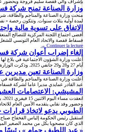
بإشراف والي قفصة سليم فروجة وبحضور عدد 
وزارة الصناعة تمنح شركة ف
منحت وزارة الصناعة والمناجم والطاقة، شر
لمدة أولية بثلاث سنوات. وتتكون رخصة « نف
الاتفاق على تسوية مالية و
أفضى اجتماع اللجنة المركزية للتصالح المن
فسفاط قفصة والاتحاد العام التونسي للشغل
→
Continuer la lecture
إلغاء إضراب أعوان شركة ف
أعلنت وزارة الشؤون الاجتماعية في بلاغ له
أيام 27 و28 و29 جانفي 2025. وذكرت الوزارة في بلاغها، أن اللّجنة المركزية للتصالح بإشراف وزير …
وزارة الصناعة تعين مديرين 
أعلنت وزارة الصناعة والمناجم والطاقة في ب
عبد القادر عمايدي مديرا عاما لشركة فسف
المشيشي: الاعتصامات العشوا
انع
وحضور وفد نقابي يتقدمه الأمين العام للاتح
الطبوبي يدعو لاتخاذ قرارات 
الذي كان مصحوبا بكل من محمد الصغير المير
« عبد اللطيف حمام » رئيسًا 