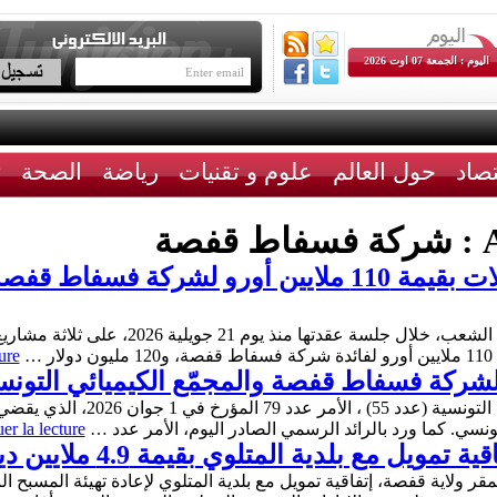
اليوم : الجمعة 07 اوت 2026
تصاد
حول العالم
علوم و تقنيات
رياضة
الصحة
ث
A
شركة فسفاط قفصة
صادقت لجنة المالية والميزانية بمجلس نواب الش
…
ure
شركة فسفاط قفصة والمجمّع الكيميائي التون
صدر اليوم الإثنين، بالرائد الرسمي ل
سي. كما ورد بالرائد الرسمي الصادر اليوم، الأمر عدد …
er la lecture
 مع بلدية المتلوي بقيمة 4.9 ملايين دينار