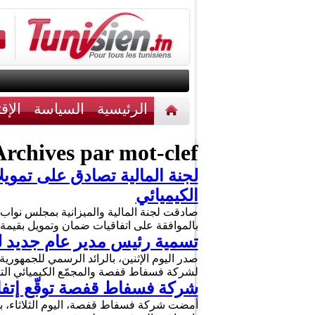
الرئيسية
السياسة
الإق
أخبار مختلفة
اتصل بنا
rchives par mot-clef :
الكيميائي
بالموافقة على اتفاقيات ضمان وتمويل بقيمة 110 ملايين أورو لفائدة شركة فسفاط قفصة، و120 مليون دولار 
تسمية رئيس مدير عام جديد ل
لشركة فسفاط قفصة والمجمّع الكيميائي التون
شركة فسفاط قفصة توقّع إتفاقية تمويل