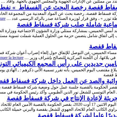
من ممثلين عن الإدارات الجهوية والمجلس الجهوي بالجهة. وأفاد …
سفاط قفصة رخصة البحث عن الفسفاط » نفطة 
كة فسفاط قفصة، رخصة بحث عن المواد المعدنية من المجموعة الخامسة
طة توزر » ، وفق قرار لوزيرة الصناعة صدر بالرائد الرسمي عدد …
ture
اجتماعية شاملة صلب شركة فسفاط قفصة
عقد أمس الخميس، بمشاركة ممثلي وزارة الشؤون الاجتماعية ووزارة الص
، إلى اتفاق شامل يتضمن حزمة من الحلول العملية شملت تسوية مستح
سفاط قفصة
ا مساء الخميس، عن التوصل للإتفاق حول إلغاء إضراب أعوان شركة فس
nuer la lecture
عامين جديدين على رأس المجمع الكيميائي ال
لاغ مقتضب اليوم الخميس، بأنه تقرر تسمية الآتي ذكرهم : ـ الهادي يوس
اط قفصة
ئية والصد عن العمل داخل شركة فسفاط قفصة 
قدت مساء اليوم الاثنين 15 فيفري 2021، بقصر الحكومة بالقصبة جلسة عمل حول وضعية شر
اد العام التونسي للشغل نور الدين الطبوبي. وأكد رئيس الحكومة في م
جريئة لإعادة الإنتاج في شركة فسفاط قفصة
استقبل رئيس الحكومة إلياس الفخفاخ صباح اليوم الاثنين 17 أوت 2020، بقصر الحكوم
اوي الكاتب العام للاتحاد الجهوي للشغل بقفصة والبرني خميلة الكات
مديرًا عاما لشركة فسفاط قفصة