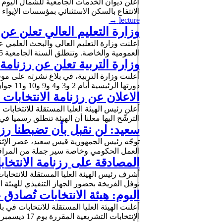
الانتفاع بالسكن الاستثنائي بمؤسسات الإيواء الراجعة 
→
lecture
وزارة التعليم العالي تعلن عن روزنا
العمومية والخاصة. وتنطلق السنة الجامعية 2025/ 2026 يوم الجمعة 12 سبتمبر 2025 بجميع مؤسسات التعليم العالي والبحث الخاضعة …
وزارة التربية تعلن عن رزنامة ال
دورتها الرئيسية أيام 2 و3 و4 و9 و10 و11 جوان 2025، على أن يتم الإعلان عن النتائج …
الاعلان عن رزنامة الانتخابات الرئ
الترشّح اليها معلنا أن الهيئة تنطلق رسميا ف
سعيد: لن نقبل بأن تضبطنا رز
العمل الحكومي وخاصة سير جملة من المرافق
المصادقة على رزنامة الانتخاب
أشرف رئيس الهيئة العليا المستقلة للانتخاب
نوفل الفريخة بحضور الجهاز التنفيذي للهيئة 
اليوم: هيئة الانتخابات تُصادق
الإنتخابات التشريعية المقررة يوم 17 ديسمبر القادم. يُشار إلى أنه صدر بالرائد الرسمي للجمهورية التونسية بتاريخ …