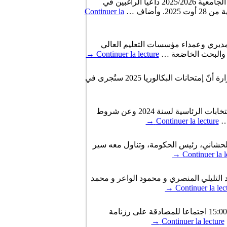
أعلن ديوان الخدمات الجامعية للشمال اليوم الجمعة، عن شروط الانتفاع بالسكن الجامعي الاستثنائي بالنسبة للسنة الجامعية 2025/2026 داعيا الراغبين في
وأضاف …
Continuer la
معبة 2025ـ 2026 وذلك ضمن منشور وجهته الى مديري وعمداء مؤسسات التعليم العالي
→
Continuer la lecture
أعلنت وزارة التربية، في بلاغ نشرته على موقعها الرسمي، عن روزنامة الامتحانات الوطنية لسنة 2025. وأعلنت الوزارة أنّ إمتحانات البكالوريا 2025 ستُجرى في
أعلن رئيس الهيئة العليا المستقلة للانتخابات فاروق بوعسكر خلال ندوة صحفية مساء اليوم الخميس، عن رزنامة الانتخابات الرئاسية لسنة 2024 وعن شروط
 …
Continuer la lecture
→
 بالقصبة حيث إلتقى أحمد الحشاني، رئيس الحكومة، وتناول معه سير
→
Continuer la l
 التليلي المنصري و محمود الواعر و محمد
→
Continuer la lec
أعلنت الهيئة العليا المستقلة للانتخابات في بلاغ لها، أن مجلسها يعقد اليوم الثلاثاء 20 سبتمبر 2022 بداية من الساعة 15:00 اجتماعا للمصادقة على رزنامة
→
Continuer la lecture