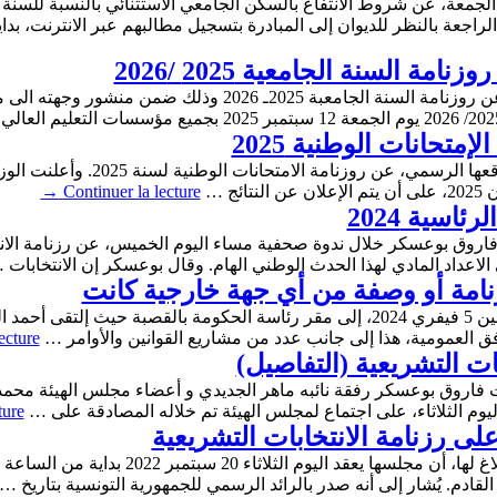
بالنظر للديوان إلى المبادرة بتسجيل مطالبهم عبر الانترنت، بداية من 28 أوت 2025. 
مة السنة الجامعية 2025 /2026
اعلنت وزارة التعليم العالي والبحث العلمي عن روزنامة السنة الجا
إمتحانات الوطنية 2025
→
Continuer la lecture
اسية 2024
ي الاعداد المادي لهذا الحدث الوطني الهام. وقال بوعسكر إن الانتخابات
نامة أو وصفة من أي جهة خارجية كانت
توجّه رئيس الجمهورية قيس سعيد، عصر الإثنين 5 فيفري 2024، إلى مقر رئاسة الحكومة
 العمومية، هذا إلى جانب عدد من مشاريع القوانين والأوامر …
ecture
ات التشريعية (التفاصيل)
ات فاروق بوعسكر رفقة نائبه ماهر الجديدي و أعضاء مجلس الهيئة محمد
اليوم الثلاثاء، على اجتماع لمجلس الهيئة تم خلاله المصادقة على …
ture
 على رزنامة الانتخابات التشريعية