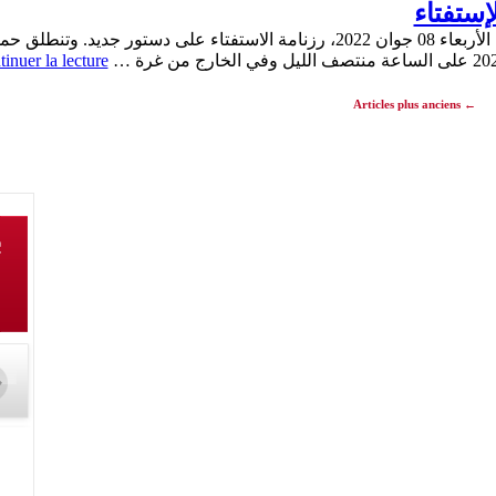
إستفتاء
inuer la lecture
Articles plus anciens
←