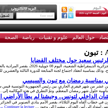
اليوم : الجمعة 07 اوت 2026
تصاد
حول العالم
علوم و تقنيات
رياضة
الصحة
ث
A
تبون
الرئيس سعيد حول مختلف القضايا
استقبل عبد المجيد تبون، رئيس الجمهورية الجزائرية
 وذلك بمناسبة انعقاد اجتماع لجنة المتابعة للدورة الثالثة والعشرين ل
ني بمناسبة رمضان مع تبون والسيسي
ثامن عشر من شهر فيفري الجاري، بين رئيس الجمهورية التونسية قيس س
ي بمناسبة حلول شهر رمضان المعظّم. وتمّ التطرق في هذه المكالمة إلى 
شأن الداخلي لتونس.. وجيشنا لم يطأ الأراضي ا
ن في خطاب ألقاه اليوم الثلاثاء، بقصر الأمم بنادي الصنوبر في الجزائر
ونس امتداد إلى أمن الجزائر، مشيرا إلى وجود …
Continuer la lecture
→