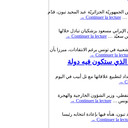
هوريّة الجزائريّة عبد المجيد تبون، قدّم
م …
Continuer la lecture
→
إيراني مسعود بزشكيان تبادل خلالها
يس سعيّد …
Continuer la lecture
→
رنسية، أن الرئيس قيس سعيد، يتمتع بشعبية في تونس برغم الانتقادات، مبرزا بأن
→
Continuer la lectu
 الذي ستكون فيه دولة
فرنسية، أن الجزائر ستكون على استعداد لتطبيع علاقاتها مع تل أبيب في اليوم
→
Co
بالعاصمة الجزائر ، محمد علي النفطي، وزير الشؤون الخارجية والهجرة
ي تونس …
Continuer la lecture
→
الرئيس الجزائري عبد المجيد تبون، هنأه فيها بإعادة انتخابه رئيسا
→
Continuer la lect