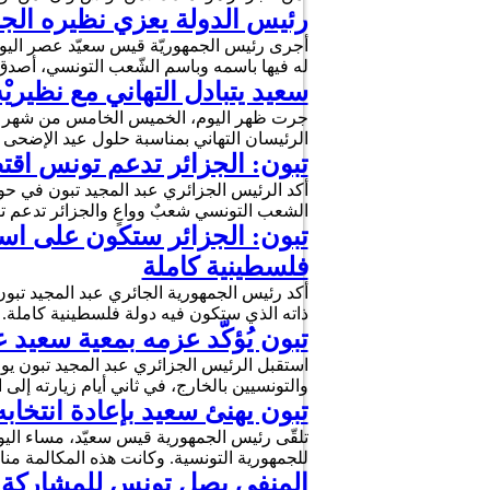
رئيس الدولة يعزي نظيره الجز
أجرى رئيس الجمهوريّة قيس سعيّد عصر اليوم
له فيها باسمه وباسم الشّعب التونسي، أصدق
سعيد يتبادل التهاني مع نظيريْ
جرت ظهر اليوم، الخميس الخامس من شهر جوان
الرئيسان التهاني بمناسبة حلول عيد الإضحى
تبون: الجزائر تدعم تونس اقتص
الشعب التونسي شعبٌ وواعٍ والجزائر تدعم ت
تبون: الجزائر ستكون على استع
فلسطينية كاملة
ذاته الذي ستكون فيه دولة فلسطينية كاملة. 
تبون يُؤكّد عزمه بمعية سعيد 
والتونسيين بالخارج، في ثاني أيام زيارته إ
تبون يهنئ سعيد بإعادة انتخاب
للجمهورية التونسية. وكانت هذه المكالمة من
المنفي يصل تونس للمشاركة ف