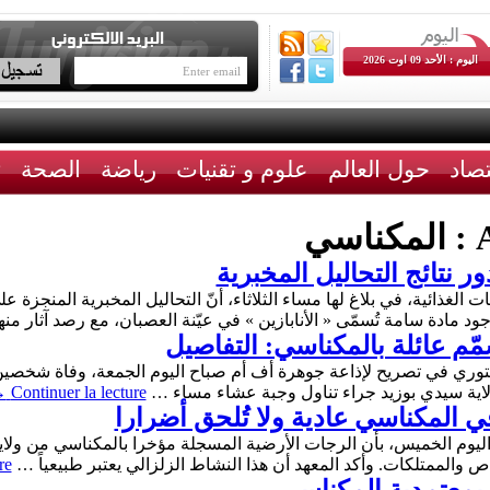
اليوم : الأحد 09 اوت 2026
تصاد
حول العالم
علوم و تقنيات
رياضة
الصحة
ث
A
المكناسي
 نتائج التحاليل المخبرية
ت الغذائية، في بلاغ لها مساء الثلاثاء، أنّ التحاليل المخبرية المنجزة 
 مادة سامة تُسمّى « الأنابازين » في عيّنة العصبان، مع رصد آثار من
اية سيدي بوزيد جراء تناول وجبة عشاء مساء …
Continuer la lecture
→
 المكناسي عادية ولا تُلحق أضرارا
 اليوم الخميس، بأن الرجات الأرضية المسجلة مؤخرا بالمكناسي من ول
 والممتلكات. وأكد المعهد أن هذا النشاط الزلزالي يعتبر طبيعياً …
re