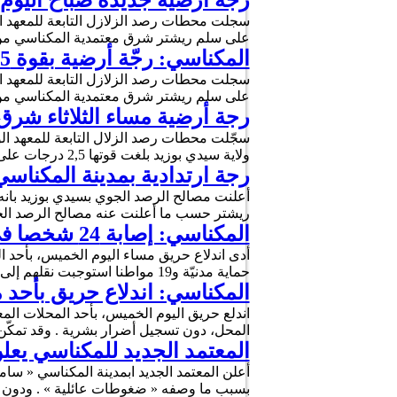
رجة أرضية جديدة صباح اليوم 
على سلم ريشتر شرق معتمدية المكناسي من 
المكناسي: رجّة أرضية بقوة 3.5 درجة
على سلم ريشتر شرق معتمدية المكناسي من 
رجة أرضية مساء الثلاثاء شرق المك
ولاية سيدي بوزيد بلغت قوتها 2,5 درجات على سلم ريشتر. وقد حدد مركز الرجة حسب التحاليل …
رجة ارتدادية بمدينة المكناسي
ريشتر حسب ما أعلنت عنه مصالح الرصد ال
المكناسي: إصابة 24 شخصا في حريق بمحل لبيع البنزين المهرّب
حماية مدنيّة و19 مواطنا استوجبت نقلهم إلى المستشفى المحلي بالمكناسي وإلى المستشفى الجهوي بسيدي بوزيد …
المكناسي: اندلاع حريق بأحد م
اندلع حريق اليوم الخميس، بأحد المحلات الم
المحل، دون تسجيل أضرار بشرية . وقد تمكّن 
المعتمد الجديد للمكناسي يع
أعلن المعتمد الجديد ابمدينة المكناسي « 
بسبب ما وصفه « ضغوطات عائلية » . ودون ال