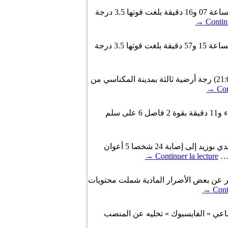
سجلت محطات رصد الزلازل التابعة للمعهد الوطني للرصد الجوي رجة أرضية اليوم الجمعة 21 فيفري 2025، على الساعة 07 و16 دقيقة بلغت قوتها 3.5 درجة
→
Continu
سجلت محطات رصد الزلازل التابعة للمعهد الوطني للرصد الجوي رجة أرضية اليوم الاربعاء 19 فيفري 2025، على الساعة 15 و57 دقيقة بلغت قوتها 3.5 درجة
سجّلت محطات رصد الزلال التابعة للمعهد الوطني للرصد الجوي مساء أمس الثلاثاء 4 فيفري 2025 (على الساعة 21:04) رجة أرضية ثالثة بمدينة المكناسي من
→
Con
أعلنت مصالح الرصد الجوي بسيدي بوزيد بانه تم تسجيل مساء اليوم الاثنين رجة ارتدادية على الساعة الخامسة مساء و11 دقيقة بقوة 2 فاصل 6 على سلم
أدى اندلاع حريق مساء اليوم الخميس، بأحد المحلات المعدّة لبيع البنزين المهرّب وسط مدينة المكناسي من ولاية سيدي بوزيد إلى إصابة 24 شخصا 5 أعوان
→
Continuer la lecture
أسفر عن بعض الأضرار المادية شملت محتويات
→
Cont
اعي « الفايسبوك » تخليه عن المنصب