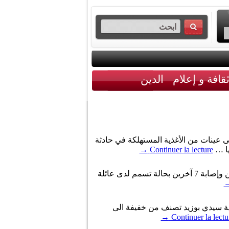
قافة و إعلام
الدين
على عينات من الأغذية المستهلكة في حادثة
ها …
Continuer la lecture
→
أكد النائب عن مجلس الشعب الڨمودي المستوري في تصريح لإذاعة جوهرة أف أم صباح اليوم الجمعة، وفاة شخصين وإصابة 7 آخرين بحالة تسمم لدى عائلة
اية سيدي بوزيد تصنف من خفيفة الى
→
Continuer la lectu