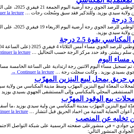
بمعتمدية المكناسي
ولاية سيدي بوزيد. وللتذكير فقد سبق وسُجلت رجات …
er la lecture
ولاية سيدي بوزيد.
ناسي بقوة 2.5 درجة
tinuer la lecture
 مساء اليوم
جوي بسيدي بوزيد . وكانت سجلت رجة …
Continuer la lecture
→
حلات بيع الوقود المهرّب
عدّة لبيع البنزين المهرّب بمدينة المكناسي من ولية سيدي بوزيد ،ما 
أعوان الحماية المدنية من اخماد الحريق قبل انتشار …
inuer la lecture
لن تخليه عن المنصب
سامي جوادي » في منشورعلى صفحته الرسمية على شبكة التواصل الاجتم
جوادي المنشور التالي: