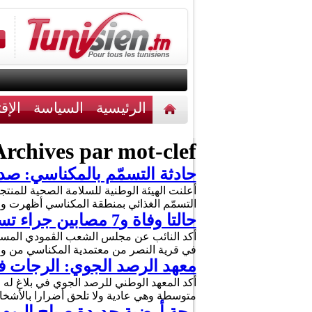
الرئيسية
السياسة
الإق
أخبار مختلفة
اتصل بنا
rchives par mot-clef :
حادثة التسمّم بالمكناسي: صدور
أعلنت الهيئة الوطنية للسلامة الصحية للمنتجا
التسمّم الغذائي بمنطقة المكناسي أظهرت وجود
حالتا وفاة و7 مصابين جراء تسمّم عائلة بالمكناسي: التفاصيل
في قرية النصر من معتمدية المكناسي من ول
معهد الرصد الجوي: الرجات في
أكد المعهد الوطني للرصد الجوي في بلاغ له
متوسطة وهي عادية ولا تلحق أضرارا بالأشخاص