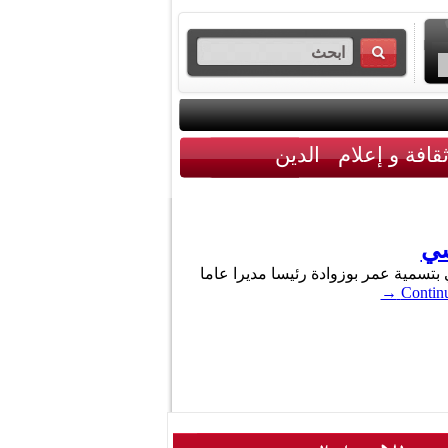
قافة و إعلام
الدين
سي
لجمهورية التونسية (عدد 55) ، الأمر عدد 79 المؤرخ في 1 جوان 2026، الذي يقضي بتسمية عمر بوزوادة رئيسا مديرا عاما
→
Continu