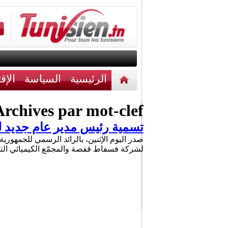
الرئيسية
السياسة
الإق
أخبار مختلفة
اتصل بنا
rchives par mot-clef :
تسمية رئيس مدير عام جديد ل
لشركة فسفاط قفصة والمجمّع الكيميائي التون