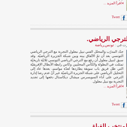
اقرأ المزيد ...
Tweet
لترجي الرياضي.
ت في :
تونس
,
رياضة
جدّد المدرّب والمحلل الفني نبيل معلول التجربة مع الترجي الرياضي
التونسي بعد أن تمّ الاتّفاق بينه وبين شبكة الجزيرة الرياضيّة. وقد
سبق لنبيل معلول أن رفع مع الترجي الرياضي التونسي ثلاثيّة تاريخيّة
تمثلت في البطولة والكأس المحليين وكاس رابطة الأبطال الإفريقيّة
التي ظل فريق باب سويقة يطاردها لعدّة مواسم، بعدها عاد إلى
التحليل الرياضي على شبكة الجزيرة الرياضيّة غير أنّ عدم رضا إدارة
الترجي على آداء السويسرس ميشال ديكاستال دفعها إلى تجديد
التجربة مع نبيل معلول.
اقرأ المزيد ...
Tweet
لمنتخب الفيلة