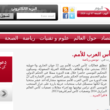
اليوم : الجمعة 07 اوت 2026
تصاد
حول العالم
علوم و تقنيات
رياضة
الصحة
ث
س العرب للأمم.
ت في :
تونس
,
رياضة
تنطلق فعاليّات كأس العرب للأمم بين 22 جوان الجاري و6 جويلية
2012 بمدينتي جدّة والطائف بالممكلكة العربيّة السعوديّة، وسيكون
التحكيم التونسي حاضرا خلال هذه الدورة ممثلا في الحكم الدولي
سليم الجديدي ومساعد الحكم بشير الحسّاني. تجدر الإشارة إلى أنّ
هذه الدورة من كأس العرب للأمم ستشهد مشاركة أحد عشر منتخبا
عربيّا لكنّها ستسجّل غياب منتخبات عربيّة بارزة على غرار المنتخب
التونسي الذي تزامن توقيتها مع إجراء مقابلات تصفيات كأس العالم
البرازيل 2014 وتصفيات كأس أمم إفريقيا 2013.
اقرأ المزيد ...