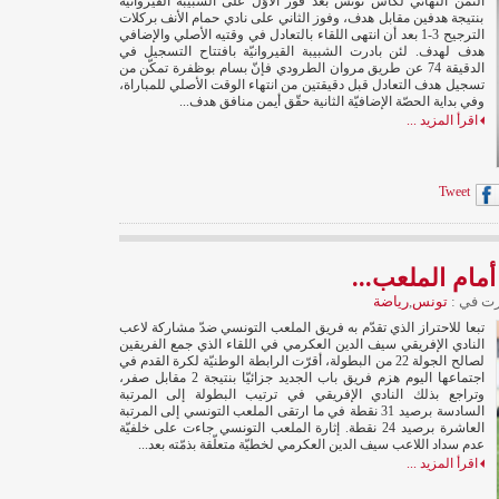
الثمن النهائي لكأس تونس بعد فوز الأوّل على الشبيبة القيروانيّة
بنتيجة هدفين مقابل هدف، وفوز الثاني على نادي حمام الأنف بركلات
الترجيح 3-1 بعد أن انتهى اللقاء بالتعادل في وقتيه الأصلي والإضافي
هدف لهدف. لئن بادرت الشبيبة القيروانيّة بافتتاح التسجيل في
الدقيقة 74 عن طريق مروان الطرودي فإنّ بسام بوظفرة تمكّن من
تسجيل هدف التعادل قبل دقيقتين من انتهاء الوقت الأصلي للمباراة،
وفي بداية الحصّة الإضافيّة الثانية حقّق أيمن منافق هدف...
اقرأ المزيد ...
Tweet
أمام الملعب...
ت في :
تونس
,
رياضة
تبعا للاحتراز الذي تقدّم به فريق الملعب التونسي ضدّ مشاركة لاعب
النادي الإفريقي سيف الدين العكرمي في اللقاء الذي جمع الفريقين
لصالح الجولة 22 من البطولة، أقرّت الرابطة الوطنيّة لكرة القدم في
اجتماعها اليوم هزم فريق باب الجديد جزائيّا بنتيجة 2 مقابل صفر،
وتراجع بذلك النادي الإفريقي في ترتيب البطولة إلى المرتبة
السادسة برصيد 31 نقطة في ما ارتقى الملعب التونسي إلى المرتبة
العاشرة برصيد 24 نقطة. إثارة الملعب التونسي جاءت على خلفيّة
عدم سداد اللاعب سيف الدين العكرمي لخطيّة متعلّقة بذمّته بعد...
اقرأ المزيد ...