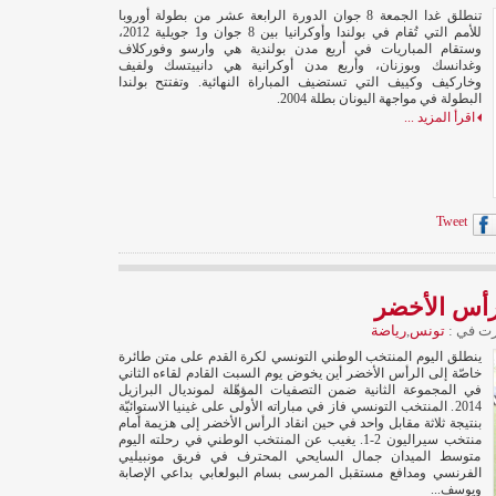
تنطلق غدا الجمعة 8 جوان الدورة الرابعة عشر من بطولة أوروبا
للأمم التي تُقام في بولندا وأوكرانيا بين 8 جوان و1 جويلية 2012،
وستقام المباريات في أربع مدن بولندية هي وارسو وفوركلاف
وغدانسك وبوزنان، وأربع مدن أوكرانية هي دانييتسك ولفيف
وخاركيف وكييف التي تستضيف المباراة النهائية. وتفتتح بولندا
البطولة في مواجهة اليونان بطلة 2004.
اقرأ المزيد ...
Tweet
رأس الأخضر
ت في :
تونس
,
رياضة
ينطلق اليوم المنتخب الوطني التونسي لكرة القدم على متن طائرة
خاصّة إلى الرأس الأخضر أين يخوض يوم السبت القادم لقاءه الثاني
في المجموعة الثانية ضمن التصفيات المؤهّلة لمونديال البرازيل
2014. المنتخب التونسي فاز في مباراته الأولى على غينيا الاستوائيّة
بنتيجة ثلاثة مقابل واحد في حين انقاد الرأس الأخضر إلى هزيمة أمام
منتخب سيراليون 2-1. يغيب عن المنتخب الوطني في رحلته اليوم
متوسط الميدان جمال السايحي المحترف في فريق مونبيليي
الفرنسي ومدافع مستقبل المرسى بسام البولعابي بداعي الإصابة
ويوسف...