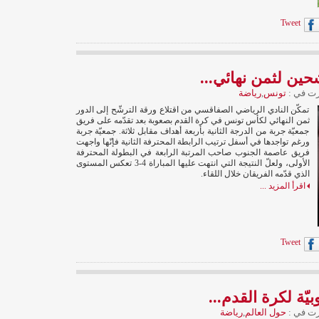
Tweet
حين لثمن نهائي...
ت في :
تونس
,
رياضة
تمكّن النادي الرياضي الصفاقسي من اقتلاع ورقة الترشّح إلى الدور
ثمن النهائي لكأس تونس في كرة القدم بصعوبة بعد تقدّمه على فريق
جمعيّة جربة من الدرجة الثانية بأربعة أهداف مقابل ثلاثة. جمعيّة جربة
ورغم تواجدها في أسفل ترتيب الرابطة المحترفة الثانية فإنّها واجهت
فريق عاصمة الجنوب صاحب المرتبة الرابعة في البطولة المحترفة
الأولى، ولعلّ النتيجة التي انتهت عليها المباراة 4-3 تعكس المستوى
الذي قدّمه الفريقان خلال اللقاء.
اقرأ المزيد ...
Tweet
يّة لكرة القدم...
ت في :
حول العالم
,
رياضة