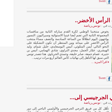
Tweet
الرأس الأخضر..
ت في :
تونس
,
رياضة
يخوض منتخبنا الوطني لكرة القدم مباراته الثانية من منافسات
المجموعة الثانية التي تضم أيضا غينيا الاستوائية وسيراليون. النسور
يواجهون اليوم انطلاقًا من الساعة السادسة والنصف مساءً منتخب
الرأس الأخضر على ميدانه ومن المنتظر أن تكون التشكيلة على
النحو التالي: أيمن المثلوثي، أنيس البوسعايدي، خليل شمام، وليد
الهيشري، عمّار الجمل، مجدي التراوي، شادي الهمامي، أنيس بن
حتيرة، عصام جمعة، صابر خليفة، وحمدي الحرباوي. هذا تتصدر تونس
التي سبق لها التأهل إلى نهائيات كأس العالم أربع مرات ترتيب...
اقرأ المزيد ...
Tweet
ي الجرجيسي إلى...
ت في :
تونس
,
رياضة
تأهّل كل من فريق الترجي الجرجيسي والأولمبي الباجي إلى دور