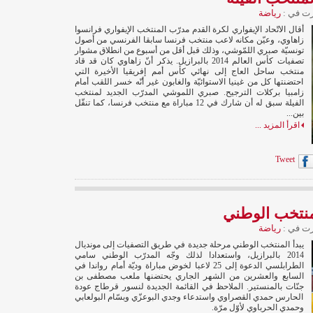
ت في :
رياضة
أقال الاتّحاد الإيفواري لكرة القدم مدرّب المنتخب الإيفواري فرانسوا
زاهاوي، وعيّن مكانه لاعب منتخب فرنسا سابقا الفرنسي من أصول
تونسيّة صبري اللمّوشي، وذلك قبل أقل من أسبوع من انطلاق مشوار
تصفيات كأس العالم 2014 بالبرازيل. يذكر أنّ زاهاوي كان قد قاد
منتخب ساحل العاج إلى نهائي كأس أمم إفريقيا الأخيرة التي
احتضنتها كل من غينيا الاستوائيّة والغابون غير أنّه خسر اللقب أمام
زامبيا بركلات الترجيح. صبري اللموشي المدرّب الجديد لمنتخب
الفيلة سبق له أن شارك في 12 مباراة مع منتخب فرنسا، كما تنقّل
بين...
اقرأ المزيد ...
Tweet
لمنتخب الوطني
ت في :
رياضة
يبدأ المنتخب الوطني مرحلة جديدة في طريق التصفيات إلى مونديال
2014 بالبرازيل، واستعدادا لذلك وجّه المدرّب الوطني سامي
الطرابلسي الدعوة إلى 25 لاعبا لخوض مباراة وديّة أمام رواندا في
السابع والعشرين من الشهر الجاري يحتضنها ملعب مصطفى بن
جنّات بالمنستير. الملاحظ في القائمة الجديدة لنسور قرطاج عودة
الحارس حمدي القصراوي واستدعاء وجدي البوعزّي وبسّام البولعابي
وحمدي الحرباوي لأوّل مرّة.