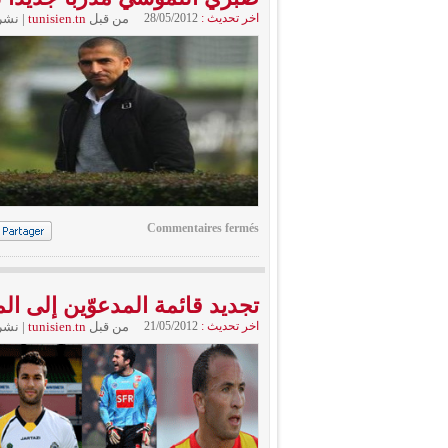
اخر تحديث :
28/05/2012
من قبل
tunisien.tn
|
نشر
Commentaires fermés
تجديد قائمة المدعوّين إلى ا
اخر تحديث :
21/05/2012
من قبل
tunisien.tn
|
نشر