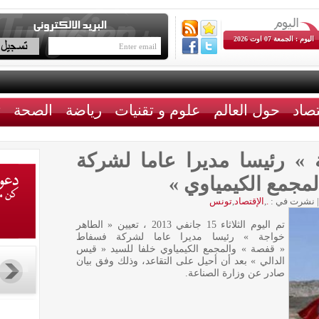
اليوم : الجمعة 07 اوت 2026
تصاد
حول العالم
علوم و تقنيات
رياضة
الصحة
ث
 » رئيسا مديرا عاما لشركة
مجمع الكيمياوي »
|
نشرت في :
.
,
الإقتصاد
,
تونس
تم اليوم الثلاثاء 15 جانفي 2013 ، تعيين « الطاهر
خواجة » رئيسا مديرا عاما لشركة فسفاط
« قفصة » والمجمع الكيمياوي خلفا للسيد « قيس
الدالي » بعد أن أحيل على التقاعد، وذلك وفق بيان
صادر عن وزارة الصناعة.