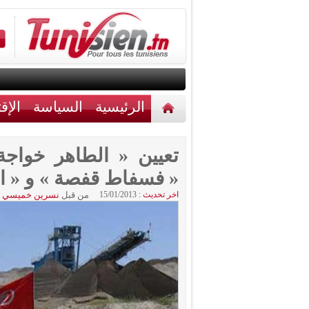
الرئيسية
السياسة
الإق
أخبار مختلفة
اتصل بنا
تعيين « الطاهر خواجة
« فسفاط قفصة » و « ال
اخر تحديث :
15/01/2013
من قبل
نسرين خميسي