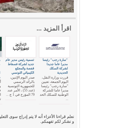
اقرأ المزيد ...
"سارة رجب" رئيسا
تسمية رئيس مدير عام
و
مديرا عاما جديدا
جديد لشركة فسفاط
م
لشركة السكك
قفصة والمجمّع
ع
الحديدية
الكيميائي التونسي
ا
و
قررت وزارة النقل،
صدر اليوم الإثنين،
اليوم الجمعة، تعيين
بالرائد الرسمي
أ
"سارة رجب" رئيسا
للجمهورية التونسية
و
مديرا عاما للشركة
(عدد 55) ، الأمر عدد
ف
الوطنية للسكك الحد
79 المؤرخ في 1 ج ...
ا
...
ت
نعلم قراءنا الأعزاء أنه لا يتم إدراج سوى التعلي
و نشكر لكم تفهمكم.