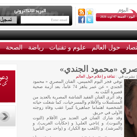
اليوم : الجمعة 07 اوت 2026
تصاد
حول العالم
علوم و تقنيات
رياضة
الصحة
ث
لمصري «محمود الجندي»
|
نشرت في :
ثقافة و إعلام
,
حول العالم
توفي فجر اليوم الخميس، الفنان المصري « محمود
الجندي » عن عمر يناهز 74 عاماً، بعد أزمة صحية
قصيرة ألمّت به.
وقد أثرى الفنان الفقيد الشاشة المصرية بالعديد من
المسلسلات والأفلام والمسرحيات، كما شغلت حياته
الشخصية اهتماما جماهيريا كبيرا عقب وفاة زوجته
الأولى في حريق.
وقد شارك الفنان في العديد من الأفلام (التوت
والنبوت)، و )ناجي العلي( و (حكايات الغريب)، و
(المرشد)، و (اللعب مع الكبار)، و (واحد من الناس(
.