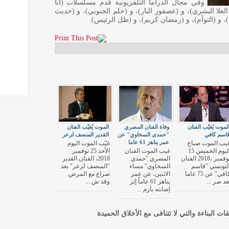
وفي مجال الدراما التلفزيونية قدم مسلسلات (أنا
لعلا البشري)، و (عصفور النار)، و (حلم الجنوبي)، و (حديث
ا)، و (التوأم)، و (رمضان كريم)، و (ظل الرئيس).
لموت يُغيّب الفنان
وفاة الفنان المصري
الموت يُغيّب الفنان
اسم كافي
"حمدى السخاوي" عن
القدير المنصف لزعر
عمر يناهز 61 عاما
يب الموت صباح
غيّب الموت اليوم
اليوم الخميس 15
غيب الموت الفنان
الأحد 25 نوفمبر
نوفمبر ،2018 الفنان
المصري "حمدي
2018، الفنان القدير
لتونسي "قاسم
السخاوي" مساء
"المنصف لزعر" بعد
كافي" عن 75 عاما
الاثنين، عن عمر
صراع مع المرض.
عد صر ...
يناهز 61 عاماً إثر
وقد ش ...
إصابته بأزم ...
قات البناءة والتي لا تتنافى مع الأخلاق الحميدة