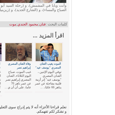
وأنت وبابا في المشمش)، و (رحلة السيد أبو ا
الصباح والمساء)، و (الشارع الجديد)، و (زيزيني
كلمات البحث :
فنان
;
محمود الجندي
;
موت
اقرأ المزيد ...
الموت يغيب الفنان
وفاة الفنان المصري
ا
المصري "يوسف عيد"
إبراهيم نصر
ق
توفي اليوم الإثنين ،
غيب الموت، صباح
غ
الفنان المصري
اليوم الثلاثاء، الفنان
"يوسف عيد" إثر أزمة
المصري إبراهيم نصر
قلبية مفاجئة عن عمر
عن عمر ناهز 70
ا
يناهز 66 عامًا،. ...
عاما، على أن أن ي ...
ب
نعلم قراءنا الأعزاء أنه لا يتم إدراج سوى التعلي
و نشكر لكم تفهمكم.