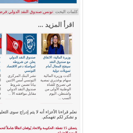
كلمات البحث :
تونس
;
صندوق النقد الدولي
;
قرض
اقرأ المزيد ...
وزيرة المالية: الاتفاق
صندوق النقد الدولي
ف
مع صندوق النقد
يعلن عن شروطه
ص
سيفتح المجال أمام
لمواصلة دعم الاقتصاد
م
تمويلات دولية
التونسي
ل
أكدت وزيرة المالية
نشر البنك المركزي
ا
سهام بوغديري نمصية
التونسي أمس الاثنين
ا
في تصريح للقناة
بيانا تضمن شروط
م
الوطنية الأولى من
صندوق النقد الدولي
ا
واشنطن، اليوم
مقابل موافقته الأ ...
ف
السب ...
ت
نعلم قراءنا الأعزاء أنه لا يتم إدراج سوى التعلي
و نشكر لكم تفهمكم.
يتضمّن 15 نقطة: الحكومة والاتحاد يُوقعان اتفاقًا شاملاً لت
الوضع الاجتماعي
→