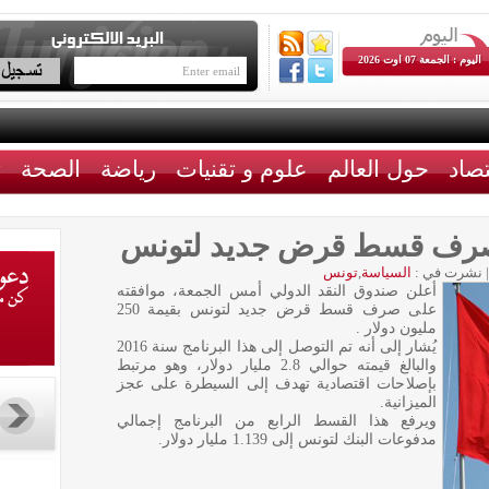
اليوم : الجمعة 07 اوت 2026
تصاد
حول العالم
علوم و تقنيات
رياضة
الصحة
ث
يصرف قسط قرض جديد لتونس
|
نشرت في :
السياسة
,
تونس
أعلن صندوق النقد الدولي أمس الجمعة، موافقته
على صرف قسط قرض جديد لتونس بقيمة 250
مليون دولار‭‭‭‭ ‬‬‬‬.
يُشار إلى أنه تم التوصل إلى هذا البرنامج سنة 2016
والبالغ قيمته حوالي 2.8 مليار دولار، وهو مرتبط
بإصلاحات اقتصادية تهدف إلى السيطرة على عجز
الميزانية.
ويرفع هذا القسط الرابع من البرنامج إجمالي
مدفوعات البنك لتونس إلى 1.139 مليار دولار.