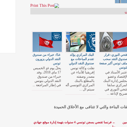
تحي النوري: قرار
البنك المركزي يؤكد
غدًا: خبراء من صندوق
ندوق النقد سحب
تقدم المباحثات مع
النقد الدولي يزورون
لف تونس أكبر صفعة
صندوق النقد الدولي
تونس
تونس
نقلت وكالة تونس
يحلّ يوم غدٍ الخميس
عتبر الأستاذ في
إفريقيا للأنباء عن
17 ماي 2018، وفد
لإقتصاد وعضو
مصدر وصفته
خبراء من صندوق
جلس إدارة البنك
بالمطلع بالبنك
النقد الدولي بتونس
لمركزي سابقا
المركزي التونسي أنّه
في إطار المراجعة ...
تحي النوري في
سيتم ال ...
صريح لإذاعة ...
قات البناءة والتي لا تتنافى مع الأخلاق الحميدة
حسين
←
فرنسا تقضي بسجن تونسي 4 سنوات بتهمة إدارة موقع جهادي
بها