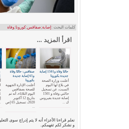
كلمات البحث :
إصابة
;
صفاقس
;
كورونا
;
وفاة
اقرأ المزيد ...
حالتا وفاة و1501 إصابة
صفاقس: حالتَا وفاة
جديدة بكورونا
و65 إصابة جديدة
إ
بكورونا
أعلنت وزارة الصحة
أ
في بلاغ لها اليوم
أعلنت الإدارة الجهوية
ل
السبت، عن تسجيل
للصحة بصفاقس
حالتي وفاة و 1501
اليوم الثلاثاء، أنه تم
إصابة جديدة بفيروس
بتاريخ 12 أكتوبر
إ
ك ...
2020، تسجيل 65 إص
.
...
نعلم قراءنا الأعزاء أنه لا يتم إدراج سوى التعلي
و نشكر لكم تفهمكم.