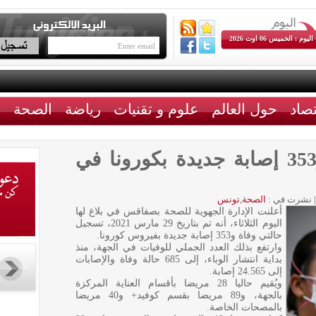
اليوم : الخميس 06 اوت 2026
تصاد
حول العالم
علوم و تقنيات
رياضة
الصحة
ث
صفاقس: حالتا وفاة و353 إصابة جديدة بكورونا في
|
نشرت في :
الصحة
,
تونس
أعلنت الإدارة الجهوية للصحة بصفاقس في بلاغ لها
اليوم الثلاثاء، أنه تم بتاريخ 29 مارس 2021، تسجيل
حالتي وفاة و353 إصابة جديدة بفيروس كورونا.
وارتفع بذلك العدد الجملي للوفيات في الجهة، منذ
بداية انتشار الوباء، إلى 685 حالة وفاة والإصابات
إلى 24.565 إصابة.
ويُقيم حاليا 28 مريضا بأقسام العناية المركزة
بالجهة، و89 مريضا بقسم كوفيد+ و40 مريضا
بالمصحات الخاصة.