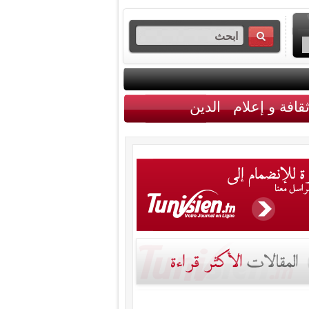
قافة و إعلام
الدين