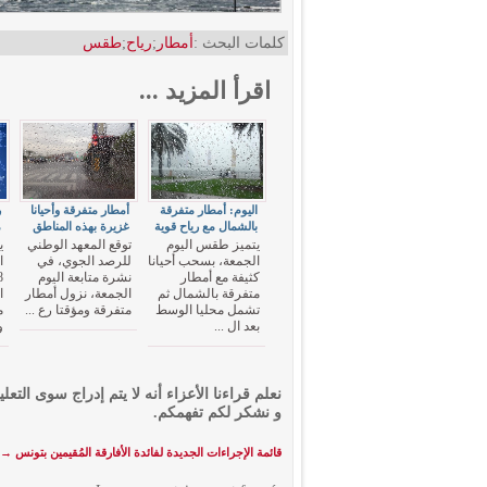
كلمات البحث :
أمطار
;
رياح
;
طقس
اقرأ المزيد ...
اليوم: أمطار متفرقة
أمطار متفرقة وأحيانا
ر
بالشمال مع رياح قوية
غزيرة بهذه المناطق
م
يتميز طقس اليوم
توقع المعهد الوطني
ي
الجمعة، بسحب أحيانا
للرصد الجوي، في
كثيفة مع أمطار
نشرة متابعة اليوم
متفرقة بالشمال ثم
الجمعة، نزول أمطار
ا
تشمل محليا الوسط
متفرقة ومؤقتا رع ...
م
بعد ال ...
و
نعلم قراءنا الأعزاء أنه لا يتم إدراج سوى التعلي
و نشكر لكم تفهمكم.
قائمة الإجراءات الجديدة لفائدة الأفارقة المُقيمين بتونس
→