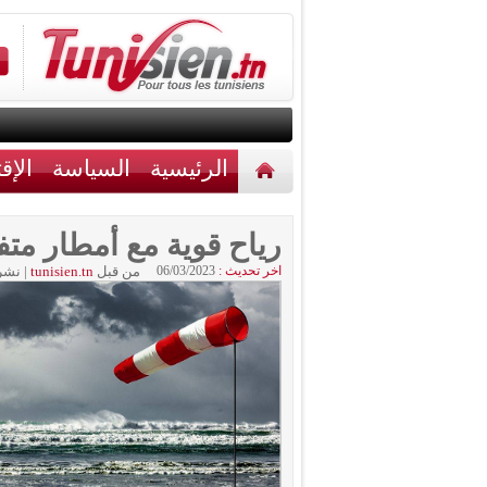
الرئيسية
السياسة
الإق
أخبار مختلفة
اتصل بنا
رياح قوية مع أمطار متف
اخر تحديث :
06/03/2023
من قبل
tunisien.tn
|
نشر