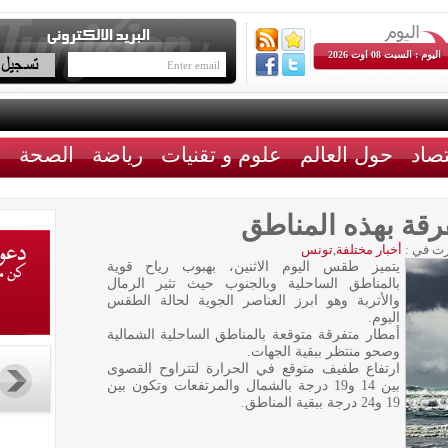
اليوم : السبت 08 اوت 2026
تصاد
حول العالم
علوم و تقنيات
رياضة
الصحة
ث
رقة بهذه المناطق
ت في :
أخبار مختلفة
,
تونس
يتميز طقس اليوم الاثنين، بهبوب رياح قوية
بالمناطق الساحلية وبالجنوب حيث تثير الرمال
والأتربة وهو ابرز العناصر الجوية لحالة الطقس
اليوم.
أمطار متفرقة متوقعة بالمناطق الساحلية الشمالية
وصحو منتظر ببقية الجهات.
ارتفاع طفيف متوقع في الحرارة لتتراوح القصوى
بين 14 و19 درجة بالشمال والمرتفعات وتكون بين
19 و24 درجة ببقية المناطق.