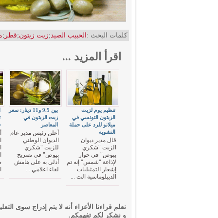
كلمات البحث :
الحبيب الصيد
;
زيت زيتون
;
قطر
;
م
اقرأ المزيد ...
تنظيم يوم لزيت
بين 9.5 و11 دينار: سعر
ا
الزيتون التونسي في
زيت الزيتون في
ميلانو للرد على حملة
المعاصر
ف
التشويه
أعلن رئيس مدير عام
أ
قال مدير ديوان
الديوان الوطني
ا
الزيت "شكري
للزيت "شكري
ا
بيوض" في حوار
بيوض" في تصريح
ا
لإذاعة "شمس" إنه تم
أدلى به على هامش
ص
إشعار التمثيليات
لقاء اعلامي ...
ا
الديبلوماسية الت ...
نعلم قراءنا الأعزاء أنه لا يتم إدراج سوى التعلي
و نشكر لكم تفهمكم.