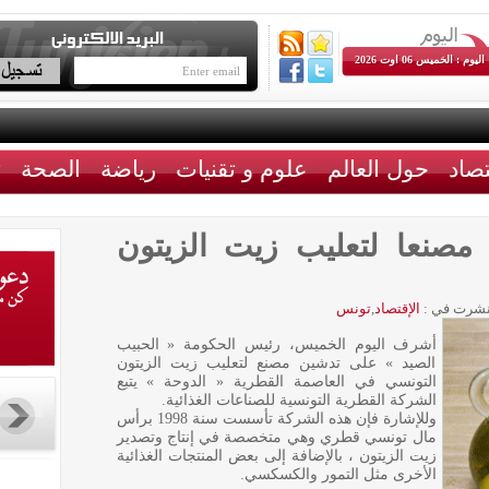
اليوم : الخميس 06 اوت 2026
تصاد
حول العالم
علوم و تقنيات
رياضة
الصحة
ث
صنعا لتعليب زيت الزيتون
شرت في :
الإقتصاد
,
تونس
أشرف اليوم الخميس، رئيس الحكومة « الحبيب
الصيد » على تدشين مصنع لتعليب زيت الزيتون
التونسي في العاصمة القطرية « الدوحة » يتبع
الشركة القطرية التونسية للصناعات الغذائية.
وللإشارة فإن هذه الشركة تأسست سنة 1998 برأس
مال تونسي قطري وهي متخصصة في إنتاج وتصدير
زيت الزيتون ، بالإضافة إلى بعض المنتجات الغذائية
الأخرى مثل التمور والكسكسي.