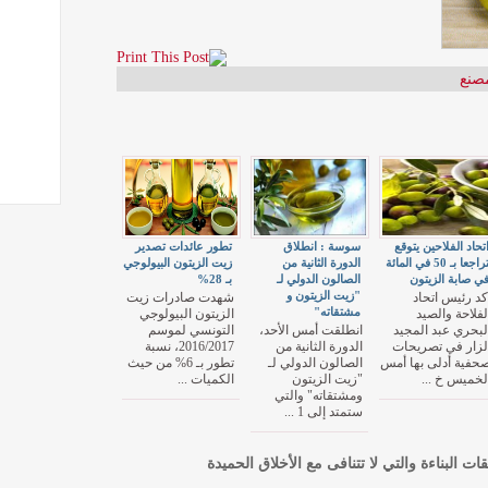
صنع
تحاد الفلاحين يتوقع
سوسة : انطلاق
تطور عائدات تصدير
تراجعا بـ 50 في المائة
الدورة الثانية من
زيت الزيتون البيولوجي
ي صابة الزيتون
الصالون الدولي لـ
بـ 28%
"زيت الزيتون و
كد رئيس اتحاد
شهدت صادرات زيت
مشتقاته"
لفلاحة والصيد
الزيتون البيولوجي
لبحري عبد المجيد
انطلقت أمس الأحد،
التونسي لموسم
لزار في تصريحات
الدورة الثانية من
2016/2017، نسبة
حفية أدلى بها أمس
الصالون الدولي لـ
تطور بـ 6% من حيث
لخميس خ ...
"زيت الزيتون
الكميات ...
ومشتقاته" والتي
ستمتد إلى 1 ...
قات البناءة والتي لا تتنافى مع الأخلاق الحميدة