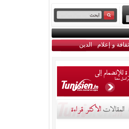
قافة و إعلام
الدين