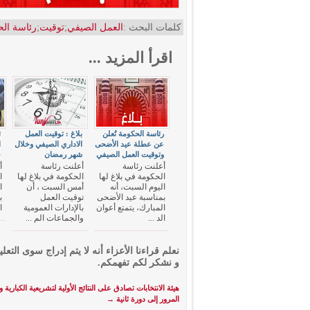
كلمات البحث :
العمل الصيفي
;
توقيت
;
رئاسة ال
اقرأ المزيد ...
رئاسة الحكومة تُعلن
بلاغ : توقيت العمل
ت
عن عطلة عيد الأضحى
الاداري الصيفي وخلال
وتوقيت العمل الصيفي
شهر رمضان
ج
أعلنت رئاسة
أعلنت رئاسة
أ
الحكومة في بلاغ لها
الحكومة في بلاغ لها
ا
اليوم السبت، أنه
أمس السبت ، أن
ا
بمناسبة عيد الأضحى
توقيت العمل
ب
المبارك، يتمتع أعوان
بالإدارات العمومية
ا
الد ...
والجماعات الم ...
نعلم قراءنا الأعزاء أنه لا يتم إدراج سوى التعلي
و نشكر لكم تفهمكم.
هيئة الانتخابات تصادق على النتائج الأولية لتشريعية الكبارية و
المرور إلى دورة ثانية
→