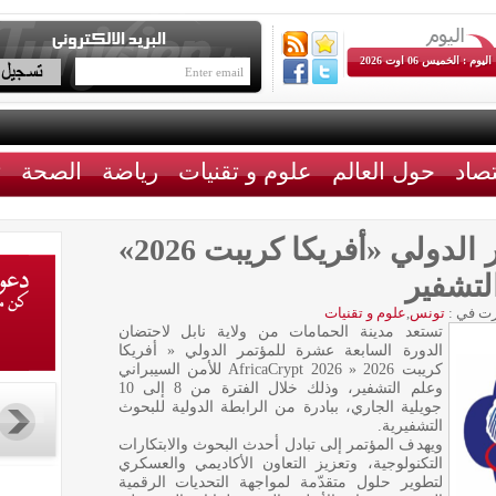
اليوم : الخميس 06 اوت 2026
تصاد
حول العالم
علوم و تقنيات
رياضة
الصحة
ث
تونس تستضيف المؤتمر الدولي «أفريكا كريبت 2026»
لتشفير
ت في :
تونس
,
علوم و تقنيات
تستعد مدينة الحمامات من ولاية نابل لاحتضان
الدورة السابعة عشرة للمؤتمر الدولي « أفريكا
كريبت 2026 « AfricaCrypt 2026 للأمن السيبراني
وعلم التشفير، وذلك خلال الفترة من 8 إلى 10
جويلية الجاري، ببادرة من الرابطة الدولية للبحوث
التشفيرية.
ويهدف المؤتمر إلى تبادل أحدث البحوث والابتكارات
التكنولوجية، وتعزيز التعاون الأكاديمي والعسكري
لتطوير حلول متقدّمة لمواجهة التحديات الرقمية