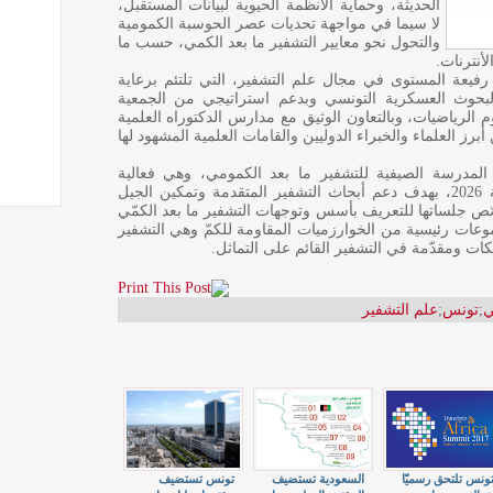
الحديثة، وحماية الأنظمة الحيوية لبيانات المستقبل،
لا سيما في مواجهة تحديات عصر الحوسبة الكمومية
والتحول نحو معايير التشفير ما بعد الكمي، حسب ما
أنترنات.
رفيعة المستوى في مجال علم التشفير، التي تلتئم برعاية
حوث العسكرية التونسي وبدعم استراتيجي من الجمعية
 الرياضيات، وبالتعاون الوثيق مع مدارس الدكتوراه العلمية
 العلماء والخبراء الدوليين والقامات العلمية المشهود لها
المدرسة الصيفية للتشفير ما بعد الكمومي، وهي فعالية
مصاحبة تُعقد في الفترة من 6 إلى 7 جويلية 2026، بهدف دعم أبحاث التشفير المتقدمة وتمكين الجيل
صّص جلساتها للتعريف بأسس وتوجهات التشفير ما بعد الكمّي
ل سريع التطور، وتتمحور حول 4 مجموعات رئيسية من الخوارزميات المقاومة للكمّ وهي التشفير
كات ومقدّمة في التشفير القائم على التماثل.
ي
;
تونس
;
علم التشفير
ونس تلتحق رسميّا
السعودية تستضيف
تونس تستضيف