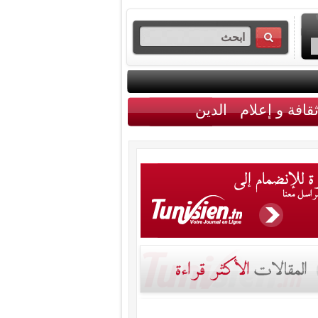
قافة و إعلام
الدين