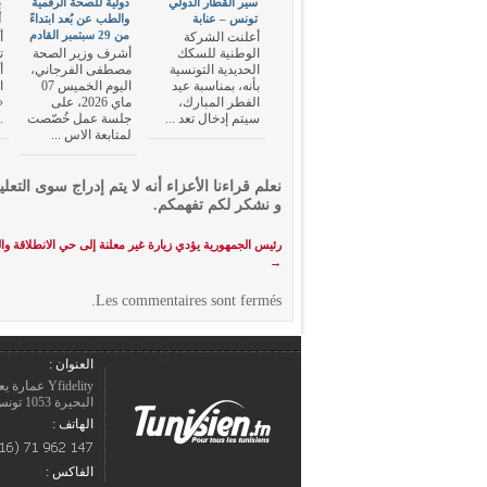
سير القطار الدولي
دولية للصحة الرقمية
ب
تونس – عنابة
والطب عن بُعد ابتداءً
أ
من 29 سبتمبر القادم
أعلنت الشركة
أ
الوطنية للسكك
أشرف وزير الصحة
ت
الحديدية التونسية
مصطفى الفرجاني،
أ
بأنه، بمناسبة عيد
اليوم الخميس 07
ا
الفطر المبارك،
ماي 2026، على
«
سيتم إدخال تعد ...
جلسة عمل خُصّصت
.
لمتابعة الاس ...
نعلم قراءنا الأعزاء أنه لا يتم إدراج سوى التعلي
و نشكر لكم تفهمكم.
رئيس الجمهورية يؤدي زيارة غير معلنة إلى حي الانطلاقة وال
→
Les commentaires sont fermés.
العنوان :
Yfidelity 
البحيرة 1053 تونس – الجمهورية التونسيّة.
الهاتف :
الفاكس :