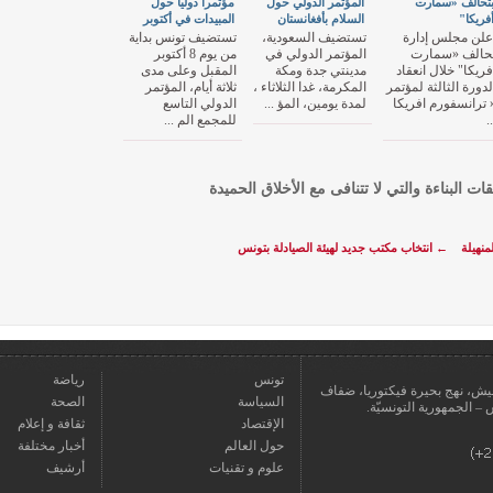
تحالف «سمارت
المؤتمر الدولي حول
مؤتمرا دوليا حول
فريكا"
السلام بأفغانستان
المبيدات في أكتوبر
علن مجلس إدارة
تستضيف السعودية،
تستضيف تونس بداية
حالف «سمارت
المؤتمر الدولي في
من يوم 8 أكتوبر
فريكا" خلال انعقاد
مدينتي جدة ومكة
المقبل وعلى مدى
لدورة الثالثة لمؤتمر
المكرمة، غدا الثلاثاء ،
ثلاثة أيام، المؤتمر
 ترانسفورم افريكا
لمدة يومين، المؤ ...
الدولي التاسع
..
للمجمع الم ...
قات البناءة والتي لا تتنافى مع الأخلاق الحميدة
منهيلة
←
انتخاب مكتب جديد لهيئة الصيادلة بتونس
تونس
رياضة
عمارة يعيش، نهج بحيرة فيكتوريا، ضفاف
السياسة
الصحة
الإقتصاد
ثقافة و إعلام
حول العالم
أخبار مختلفة
علوم و تقنيات
أرشيف