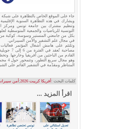
جاء على الموقع الخاص بالتظاهرة على شبكة ال
ويشارك في هذه التظاهرة السنوية الإقليمية 
وتنظيم مشترك بين جامعة تونس ومركز الب
التونسية للرياضيات والجمعية المتوسطية لعلوم
بكل من جامعتي المنستير وسوسة، كوكبة من أبرز
في مجال علم التشفير والأمن السيبراني.
وتلتئم على هامش أشغال المؤتمر فعاليات 
القادم من الباحثين من أفريقيا وخارجها. وتخ
وهو مجا
المتناظر ومقدّمة في التشفير القائم على الشب
كلمات البحث :
أفريكا كريبت 2026
;
أمن سيبران
اقرأ المزيد ...
تعديل استثنائي على
تونس تحتضن تظاهرة
ت