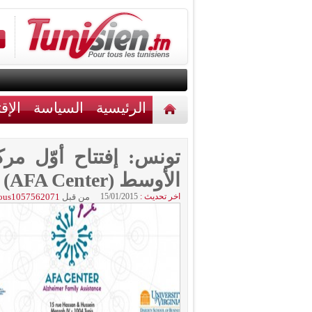
الرئيسية
السياسة
الإق
أخبار مختلفة
اتصل بنا
تونس: إفتتاح أوّل م
الأوسط (AFA Center) لرعاية مرضى الزهايمر
اخر تحديث :
15/01/2015
من قبل
ous1057562071