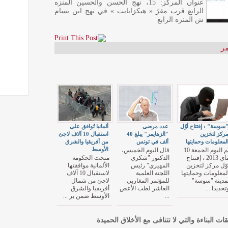
عنوان المركز: 15، نهج الحسن والحسين المنزه
الرابع قرب مقرّ « هيكزابايت » في نهج ابن بسام
ش المنزه الرابع
مر
سوسة" : إفتتاح أوّل
عدد مرضى
ألمانيا تُوافق على
ركز لتخزين
"الزهايمر" يبلغ 40
استقبال 10 آلاف لاجئ
لمعلومات وحمايتها
ألف في تونس
من أفريقيا والشرق
الأوسط
تم اليوم الجمعة 10
قال اليوم الخميس،
ماي 2013 ، إفتتاح
الدكتور "شكري
منحت الحكومة
وّل مركز لتخزين
المهيري" رئيس
الألمانية موافقتها
لمعلومات وحمايتها
اللجنة العلمية
لاستقبال 10 آلاف
مدينة "سوسة"
للمؤتمر المغاربي
لاجئ من شمال
تحديدا ...
العاشر لطب الأعص
أفريقيا والشرق
...
الأوسط ضمن بر ...
قات البناءة والتي لا تتنافى مع الأخلاق الحميدة