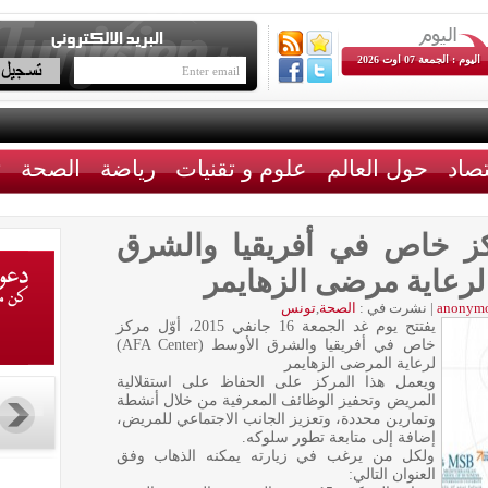
اليوم : الجمعة 07 اوت 2026
تصاد
حول العالم
علوم و تقنيات
رياضة
الصحة
ث
ركز خاص في أفريقيا والشرق
anonym
|
نشرت في :
الصحة
,
تونس
يفتتح يوم غد الجمعة 16 جانفي 2015، أوّل مركز
خاص في أفريقيا والشرق الأوسط (AFA Center)
لرعاية المرضى الزهايمر
ويعمل هذا المركز على الحفاظ على استقلالية
المريض وتحفيز الوظائف المعرفية من خلال أنشطة
وتمارين محددة، وتعزيز الجانب الاجتماعي للمريض،
إضافة إلى متابعة تطور سلوكه.
ولكل من يرغب في زيارته يمكنه الذهاب وفق
العنوان التالي: