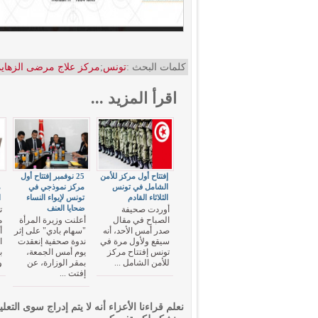
كلمات البحث :
تونس
;
مركز علاج مرضى الزهاي
اقرأ المزيد ...
إفتتاح أول مركز للأمن
25 نوفمبر إفتتاح أول
"
الشامل في تونس
مركز نموذجي في
م
الثلاثاء القادم
تونس لإيواء النساء
ا
ضحايا العنف
أوردت صحيفة
الصباح في مقال
أعلنت وزيرة المرأة
صدر أمس الأحد، أنه
"سهام بادي" على إثر
أ
سيقع ولأول مرة في
ندوة صحفية إنعقدت
ا
تونس إفتتاح مركز
يوم أمس الجمعة،
ب
للأمن الشامل ...
بمقر الوزارة، عن
و
إفتت ...
نعلم قراءنا الأعزاء أنه لا يتم إدراج سوى التعلي