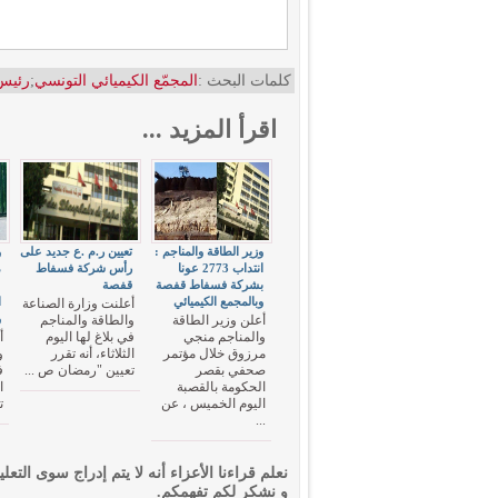
كلمات البحث :
المجمّع الكيميائي التونسي
;
رئيس
اقرأ المزيد ...
وزير الطاقة والمناجم :
تعيين ر.م .ع جديد على
و
انتداب 2773 عونا
رأس شركة فسفاط
م
بشركة فسفاط قفصة
قفصة
ع
وبالمجمع الكيميائي
ا
أعلنت وزارة الصناعة
و
أعلن وزير الطاقة
والطاقة والمناجم
والمناجم منجي
في بلاغ لها اليوم
أ
مرزوق خلال مؤتمر
الثلاثاء، أنه تقرر
و
صحفي بقصر
تعيين "رمضان ص ...
ف
الحكومة بالقصبة
ا
اليوم الخميس ، عن
ت
...
نعلم قراءنا الأعزاء أنه لا يتم إدراج سوى التعلي
و نشكر لكم تفهمكم.