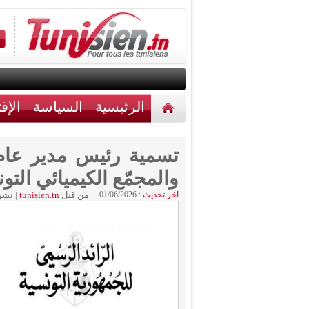
الرئيسية
السياسة
الإق
أخبار مختلفة
اتصل بنا
تسمية رئيس مدير عا
والمجمّع الكيميائي الت
اخر تحديث :
01/06/2026
من قبل
tunisien.tn
|
نشر