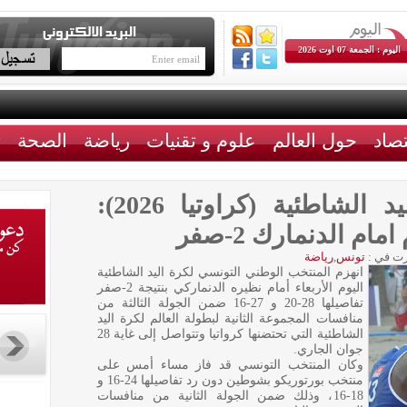
اليوم : الجمعة 07 اوت 2026
تصاد
حول العالم
علوم و تقنيات
رياضة
الصحة
ث
بطولة العالم لكرة اليد الشاطئية (كراوتيا 2026):
م الدنمارك 2-صفر
ت في :
تونس
,
رياضة
انهزم المنتخب الوطني التونسي لكرة اليد الشاطئية
اليوم الأربعاء أمام نظيره الدنماركي بنتيجة 2-صفر
تفاصيلها 28-20 و 27-16 ضمن الجولة الثالثة من
منافسات المجموعة الثانية لبطولة العالم لكرة اليد
الشاطئية التي تحتضنها كرواتيا وتتواصل إلى غاية 28
جوان الجاري.
وكان المنتخب التونسي قد فاز مساء أمس على
منتخب بورتوريكو بشوطين دون رد تفاصيلها 24-16 و
18-16، وذلك ضمن الجولة الثانية من منافسات