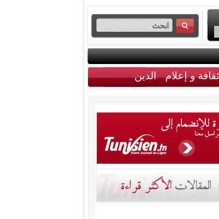
قافة و إعلام
الدين