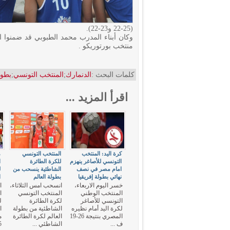
(25-22 و23-22).
وكان أبناء المدرب محمد الطبوبي قد ضمنوا ا
منتخب بورتوريكو .
كلمات البحث :
الدنمارك
;
المنتخب التونسي
;
بطول
اقرأ المزيد ...
كرة اليد: المنتخب
المنتخب التونسي
م
التونسي للأصاغر ينهزم
للكرة الطائرة
ا
امام مصر في نصف
الشاطئية ينسحب من
ل
نهائي بطولة إفريقيا
بطولة العالم
ا
خسر اليوم الاربعاء،
انسحب امس الثلاثاء،
ا
المنتخب الوطني
المنتخب التونسي
ا
التونسي للأصاغر
لكرة الطائرة
ل
لكرة اليد أمام نظيره
الشاطئية من بطولة
ا
المصري بنتيجة 26-19
العالم لكرة الطائرة
م
ف ...
الشاطئي ...
15