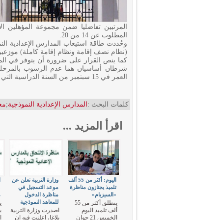
المرتبين تفاضليا ضمن مجموعة المؤهلين الأ
المطلوب عن 14 من 20.
(نظام نصف إقامة ونظام إقامة كاملة) موزعين على 27 مندوبية جهوية للتربية في ك
كما ينص القرار على ضرورة أن يتوفر في المت
العمر في 15 سبتمبر من السنة الدراسية التي تجرى فيها المناظرة.
كلمات البحث :
المدارس الإعدادية النموذجية
;
مع
اقرأ المزيد ...
اليوم: أكثر من 55 ألف
وزارة التربية تعلن عن
ا
تلميذ يجتازون مناظرة
موعد التسجيل في
«السيزيام»
مناظرة الدخول
م
للمعاهد النموذجية
ينطلق أكثر من 55
ألف تلميذ اليوم
اصدرت وزارة التربية
ب
الخميس 21 جوان
بلاغا، اعلنت فيه ان