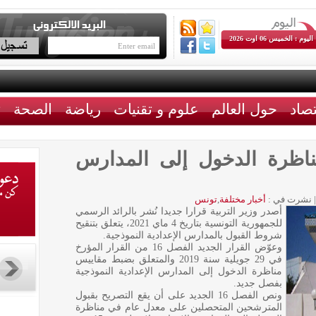
اليوم : الخميس 06 اوت 2026
تصاد
حول العالم
علوم و تقنيات
رياضة
الصحة
ث
اظرة الدخول إلى المدارس
|
نشرت في :
أخبار مختلفة
,
تونس
أصدر وزير التربية قرارا جديدا نُشر بالرائد الرسمي
للجمهورية التونسية بتاريخ 4 ماي 2021، يتعلق بتنقيح
شروط القبول بالمدارس الإعدادية النموذجية.
وعوّض القرار الجديد الفصل 16 من القرار المؤرخ
في 29 جويلية سنة 2019 والمتعلق بضبط مقاييس
مناظرة الدخول إلى المدارس الإعدادية النموذجية
بفصل جديد.
ونص الفصل 16 الجديد على أن يقع التصريح بقبول
المترشحين المتحصلين على معدل عام في مناظرة