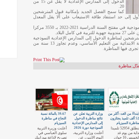
الدخول إلى المدارس الإعدادية لا يقل عن 15 من
20.
كما سمح الفصل الجديد بإمكانية قبول المترشحين
ول إلى حد استنفاد طاقة الاستيعاب على ألا يقل المعدل
وحُددت طاقة استيعاب المدارس الإعدادية النموذجية في مفتتح السنة الدراسية 2021-2022 بـ 3550 مركزا
امل البلاد.
رشحين لمناظرة الدخول إلى المدارس الإعدادية النموذجية
شرطان أساسيان هما عدم الرسوب بالمرحلة الابتدائية من التعليم الأساسي، وعدم تجاوز 13 سنة من
دّل
;
مناظرة
بتداءً من الغد: أكثر من
وزارة التربية تعلن عن
39.67 بالمائة نسبة
52 ألف تلميذ يجتازون
نتائج مناظرة الدخول
النجاح في مناظرة
ناظرة السيزيام
إلى المدارس الإعدادية
السيزيام
النموذجية دورة 2026
ينطلق 52954 تلميذا
أعلنت وزيرة التربية
داية من يوم غد
أعلنت وزارة التربية،
سلوى العباسي في
الخميس 16 جوان
اليوم الاثنين، عن
تصريح لإذاعة موزاييك