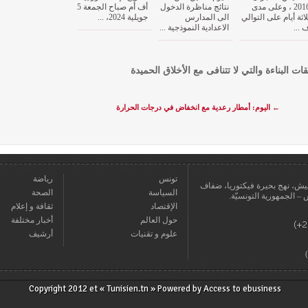
2016 ، وعلى مدى
نتائج مناظرة الدخول
أف أم صباح الجمعة 5
لاثة أيام على التوالي
الى المدارس
جويلية 2024، ...
 ...
الاعدادية النموذجية ...
قات البناءة والتي لا تتنافى مع الأخلاق الحميدة
←
اليوم: أمطار رعدية مع انخفاض في درجات الحرارة
تونس
رياضة
عمارة يعيش، نهج بحيرة فيكتوريا، ضفاف
السياسة
الصحة
الإقتصاد
ثقافة و إعلام
حول العالم
أخبار مختلفة
علوم و تقنيات
أرشيف
Copyright 2012 et « Tunisien.tn » Powered by
Access to ebusiness