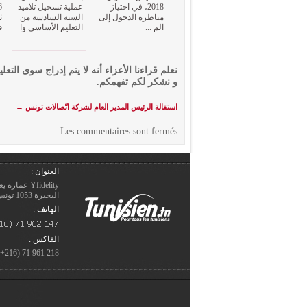
2018، في اجتياز
عملية تسجيل تلاميذ
مناظرة الدخول إلى
السنة السادسة من
ث
الم ...
التعليم الأساسي وا
ف
...
نعلم قراءنا الأعزاء أنه لا يتم إدراج سوى التعلي
و نشكر لكم تفهمكم.
استقالة الرئيس المدير العام لشركة اتّصالات تونس
→
Les commentaires sont fermés.
العنوان :
Yfidelity 
البحيرة 1053 تونس – الجمهورية التونسيّة.
الهاتف :
الفاكس :
218 961 71 (216+)