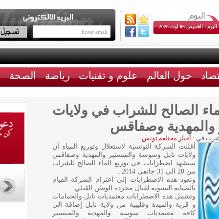
اليوم : الخميس 06 اوت 2026
تصاد
حول العالم
علوم و تقنيات
رياضة
الصحة
ث
اء الصالح للشراب في ولايات
 والمهدية وصفاقس
رت في :
أخبار مختلفة
,
تونس
أغلنت الشركة التونسية لاستغلال وتوزيع المياه أن
ولايات نابل وسوسة والمنستير والمهدية وصفاقس
ستشهد اضطرابات فى توزيع الماء الصالح للشراب
من 20 الى 31 جانفى 2014 .
وتعود هذه الاضطرابات إلى اعتزام الشركة القيام
بالصيانة السنوية لقنال مجردة الوطن القبلي.
وتشمل هذه الاضطرابات معتمديات نابل والحمامات
و قربة والميدة وقليبية من ولاية نابل إضافة الى
كافة معتمديات سوسة والمهدية والمنستير