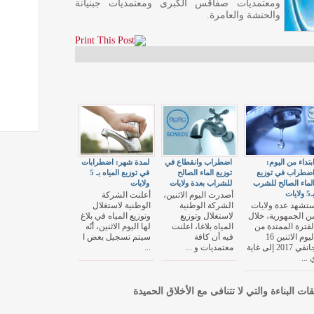
ومعتمديات صفاقس الكبرى ومعتمديات جبنيانة
والحنشة والعامرة.
بتداء من اليوم:
اضطراب وانقطاع في
لمدة شهر: اضطرابات
ضطراب في توزيع
توزيع الماء الصالح
في توزيع المياه بـ 5
لماء الصالح للشرب
للشراب بعدة ولايات
ولايات
ـ5 ولايات
أصدرت اليوم الاثنين،
أعلنت الشركة
تشهد عدة ولايات
الشركة الوطنية
الوطنية لاستغلال
ن الجمهورية، خلال
لاستغلال وتوزيع
وتوزيع المياه في بلاغ
لفترة الممتدة من
المياه بلاغا، اعلنت
لها اليوم الاثنين، أنّه
اليوم الاثنين 16
فيه أن كافة
سيتم تسجيل بعض ا
جانفي 2017 إلى غاية
معتمديات و ...
...
 ...
قات البناءة والتي لا تتنافى مع الأخلاق الحميدة