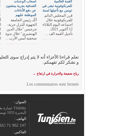
القمة العالمية
أصحاب الوحدات
إ
للفرنكوفونية تبقى في
الفندقية بجربة يمتنعون
ا
تونس مع تأجيلها لسنة
عن دفع الأداءات
ي
الموظفة عليهم
ا
قرر المجلس الدائم
للفرنكوفونية خلال
أكّد رئيس الجامعة
أ
اجتماعه اليوم الثلاثاء
الجهوية للنزل جربة-
ا
12 أكتوبر 2021،
جرجيس "جلال الدين
ل
تأجيل القمة الف ...
الهنشيري" خلال ندوة
ا
صحفية أمس الأرب ...
ا
.
نعلم قراءنا الأعزاء أنه لا يتم إدراج سوى التعلي
و نشكر لكم تفهمكم.
رياح ضعيفة والحرارة في ارتفاع
→
Les commentaires sont fermés.
العنوان :
Yfidelity 
البحيرة 1053 تونس – الجمهورية التونسيّة.
الهاتف :
الفاكس :