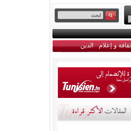
قافة و إعلام
الدين