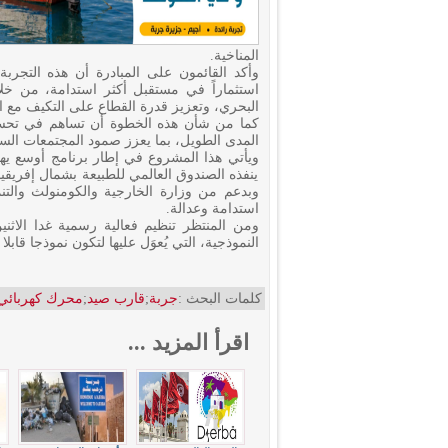
المناخية.
وأكد القائمون على المبادرة أن هذه التجربة
استثماراً في مستقبل أكثر استدامة، من خ
البحري، وتعزيز قدرة القطاع على التكيف مع الت
كما من شأن هذه الخطوة أن تساهم في تحس
المدى الطويل، بما يعزز صمود المجتمعات الس
ويأتي هذا المشروع في إطار برنامج أوسع ي
ينفذه الصندوق العالمي للطبيعة بشمال إفريقيا 
وبدعم من وزارة الخارجية والكومنولث والتن
استدامة وعدالة.
النموذجية، التي يُعوَل عليها لتكون نموذجا قا
كلمات البحث :
جربة
;
قارب صيد
;
محرك كهربائي
اقرأ المزيد ...