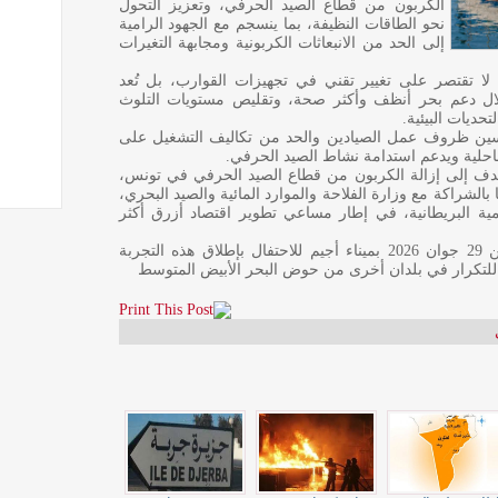
الكربون من قطاع الصيد الحرفي، وتعزيز التحول
نحو الطاقات النظيفة، بما ينسجم مع الجهود الرامية
إلى الحد من الانبعاثات الكربونية ومجابهة التغيرات
 لا تقتصر على تغيير تقني في تجهيزات القوارب، بل تُعد
لال دعم بحر أنظف وأكثر صحة، وتقليص مستويات التلوث
حديات البيئية.
ين ظروف عمل الصيادين والحد من تكاليف التشغيل على
احلية ويدعم استدامة نشاط الصيد الحرفي.
هدف إلى إزالة الكربون من قطاع الصيد الحرفي في تونس،
بالشراكة مع وزارة الفلاحة والموارد المائية والصيد البحري،
مية البريطانية، في إطار مساعي تطوير اقتصاد أزرق أكثر
ومن المنتظر تنظيم فعالية رسمية غدا الاثنين 29 جوان 2026 بميناء أجيم للاحتفال بإطلاق هذه التجربة
بلا للتكرار في بلدان أخرى من حوض البحر الأبيض المتوسط