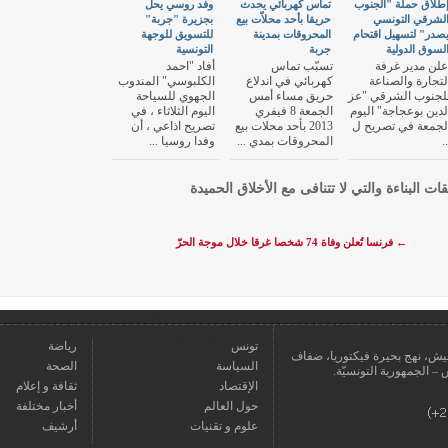
طلاق حملة "الجنوب
تماس كهربائي يحدث
وفد روسي يحل
لشرقي التونسي
حريقا بأحد محلاّت بيع
بجزيرة "جربة"
صدر" لتسهيل اقتحام
المحروقات بمدينة
للتسويق للوجهة
لسوق الدولية
جربة
التونسية
علن مدير غرفة
تسبّب تماس
أفاد "احمد
لتجارة والصناعة
كهربائي في اندلاع
الكلبوسي" المندوب
لجنوب الشرقي "عز
حريق مساء أمس
الجهوي للسياحة
لدين بوعجاجة" اليوم
الجمعة 8 فيفري
اليوم الثلاثاء ، في
لجمعة في تصريح ل
2013 بأحد محلات بيع
تصريح اذاعي ، أن
..
المحروقات بمدي ...
وفدا روسيا ...
قات البناءة والتي لا تتنافى مع الأخلاق الحميدة
←
فرنسا تُعلن وفاة 74 شخصا غرقا خلال موجة الحرّ
تونس
رياضة
عمارة يعيش، نهج بحيرة فيكتوريا، ضفاف
السياسة
الصحة
الإقتصاد
ثقافة و إعلام
حول العالم
أخبار مختلفة
علوم و تقنيات
أرشيف