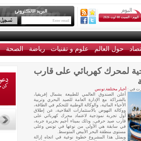
اليوم : السبت 08 اوت 2026
تصاد
حول العالم
علوم و تقنيات
رياضة
الصحة
ث
جية لمحرك كهربائي على قارب
ت في :
أخبار مختلفة
,
تونس
أعلن الصندوق العالمي للطبيعة بشمال إفريقيا،
بالشراكة مع الإدارة العامة للصيد البحري وتربية
الأحياء المائية، والوكالة الوطنية للتحكم في الطاقة،
ووكالة النهوض بالاستثمارات الفلاحية، عن إطلاق
أول تجربة نموذجية لاعتماد محرك كهربائي على
قارب صيد حرفي، وذلك بميناء أجيم بجزيرة جربة،
في سابقة هي الأولى من نوعها في تونس وعلى
مستوى منطقة البحر الأبيض المتوسط.
ويمثل هذا المشروع خطوة نوعية في اتجاه إزالة