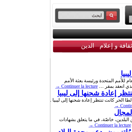
قافة و إعلام
الدين
بيا
ام للأمم المتحدة ورئيسة بعثة الأمم
الذي انعقد بمقر …
Continuer la lecture
→
ة على متن حاوية في ميناء مالطا الحر كانت تنتظر إعادة شحنها إلى ليبيا .
→
Contin
المجال
ين البلدين، خاصّة، في ما يتعلق بشهادات
→
Continuer la lecture