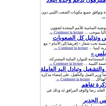
مُلتزمون بدعم وحدة البلاد
رادة وتوافق جميع مكونات الشعب الليبي دون
→
حلة جوية نظمتها المفوضية السامية للأمم المتحدة لشؤون
يطاليا بموجب …
Continuer la lecture
→
نس وتذليل كل الصعوبات
لى هامش أشغال القمة الأفريقية الفرنسية تحت شعار » إفريقيا إلى الأمام » مع
ية كينيا …
Continuer la lecture
→
ابلس »
المستدامة للموارد المائية المشتركة،
اصمة الليبية …
Continuer la lecture
→
التشغيل وتبادل اليد العاملة
202 مرفوقا بنظيره الليبي علي العابد الرضا وزير العمل والتأهيل، على إمضاء مذكرة
الهياكل …
Continuer la lecture
→
كرة تفاهم
 العابد رضا والوفد المرافق له وذلك في
أس الجدير
 تونس، لمحاولتهما تهريب مواد يُشتبه في