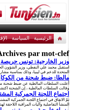
الرئيسية
السياسة
الإق
أخبار مختلفة
اتصل بنا
rchives par mot-clef :
وزير الخارجية: تونس حريصة ع
استقبل محمد علي النفطي، وزير الشؤون الخارج
المتحدة للدعم في ليبيا، وذلك بمناسبة مشارك
مالطا: ضبط شحنة من الكوكايين تزن 113 كيلوغراماً محملة على متن حاوية تنتظر 
وقالت السلطات المالطية ، إن الشحنة اكت
اجتماع اللجنة الجمركية المشتر
تمّ الاتفاق في اجتماع اللجنة الجمركية المشترك
المنشأ التفاضلية وآليات المراقبة اللاحقة لهذه 