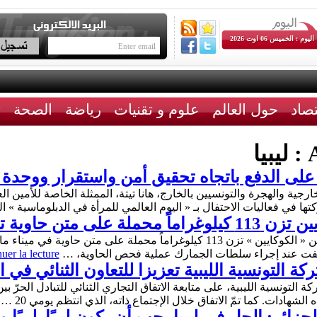
اليوم : الخميس 06 اوت 2026
تصاد
حول العالم
علوم و تقنيات
رياضة
الصحة
ث
A
ليبيا
لى الدفع باتجاه تحقيق أمن واستقرار ووحدة لي
ية والهجرة والتونسيين بالخارج، هانا تيتة، الممثلة الخاصة للأمين الع
تها في فعاليات الاحتفال بـ « اليوم العالمي للمرأة في الدبلوماسية » 
إعادة شحنها إلى ليبيا
أعلنت السلطات المالطية عن ضبط شحنة من « الكوكايين » تزن 113 كيلوغراماً محمل
شفت عند إجراء سلطات الجمارك عملية فحص الحاوية، …
uer la lecture
كة التونسية الليبية تعزيزا للتعاون الثنائي في 
ة التونسية الليبية، على متابعة الاتفاق التجاري الثنائي للتبادل الحرّ ب
الشهادات. كما تمّ الاتفاق خلال الإجتماع ذاته، الذي انتظم يومي 20 …