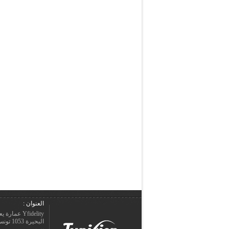
العنوان :
Yfidelity 
البحيرة 1053 تونس – الجمهورية التونسيّة.