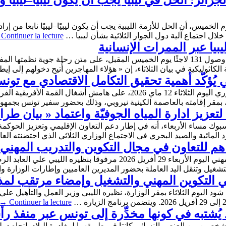
ئر: الحل في ليبيا يجب أن يكون ليبيًا–ليبيًا و
الخميس، أن الحل للأزمة الليبية يجب أن يكون ليبيًا–ليبيًا نابعا من إ
خلال اجتماع آلية دول الجوار الثلاثية بشأن ليبيا …
Continuer la lecture
أعلنت جماعة سانت إيجيديو الكاثوليكية، عن وصول 131 لاجئًا يوم الخميس المقبل، على متن ر
كاثوليكية في بيان الثلاثاء، إن « هؤلاء المهاجرين أُتيح دخولهم إلى إ
يُؤكّد أهمية تحقيق التكامل الاقتصادي مع تو
التقت رئيسة الحكومة سارة الزعفراني الزنزري اليوم الثلاثاء 12 ماي 2026، ع
بمقر إقامته بالعاصمة الكينية نيروبي، وذلك بحضور سفير تونس بجمهور
عزيز ادارة المياه الجوفيّة واعتماد « بيان طر
وك مساء الأربعاء، أنه في إطار دعم التعاون الإقليمي وتعزيز الحوكمة 
 المائية والصيد البحري في الاجتماع الوزاري الثلاثي الذي احتضنته الع
اهم للتعاون في مجال التكوين والتدريب المهني و
أشرف رياض شوّد وزير التشغيل والتكوين المهني اليوم الأربعاء 29 أفريل 6
تشغيل وتنقل اليد العاملة بحضور المديرين العاميين وإطارات الوزارة و
في التكوين المهني والتشغيل وإمضاء مرتقب لمذ
د اليوم الثلاثاء بمقر الوزارة، نظيره الليبي وزير العمل والتأهيل علي
→
Continuer la lecture
د يُشتبه في كونها مخدِّرة إلى تونس عبر منفذ ر
ين من العنصر النسائي كانتا في طريقهما لمغادرة البلاد باتجاه دولة