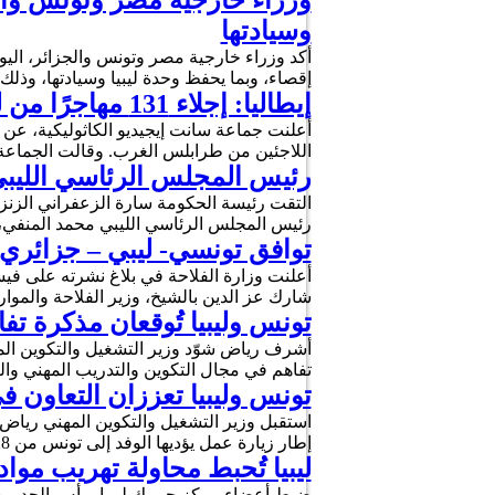
وزراء خارجية مصر وتونس والجزا
وسيادتها
أكد وزراء خارجية مصر وتونس والجزائر، اليوم 
إقصاء، وبما يحفظ وحدة ليبيا وسيادتها، وذلك 
إيطاليا: إجلاء 131 مهاجرًا من ليبيا عبر الممرات الإنسانية
اللاجئين من طرابلس الغرب. وقالت الجماعة ال
رئيس المجلس الرئاسي الليبي 
رئيس المجلس الرئاسي الليبي محمد المنفي، 
توافق تونسي- ليبي – جزائري لت
أعلنت وزارة الفلاحة في بلاغ نشرته على فيسب
شارك عز الدين بالشيخ، وزير الفلاحة والموارد
تونس وليبيا تُوقعان مذكرة تف
تفاهم في مجال التكوين والتدريب المهني وال
تونس وليبيا تعززان التعاون 
استقبل وزير التشغيل والتكوين المهني رياض شو
إطار زيارة عمل يؤديها الوفد إلى تونس من 28 إلى 29 أفريل 2026. ويتضمن برنامج الزيارة …
ليبيا تُحبط محاولة تهريب موا
ضبط أعضاء مركز جمرك ليبيا برأس الجدير شخص