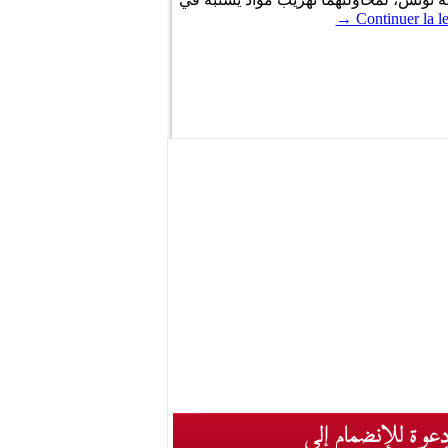
→
Continuer la l