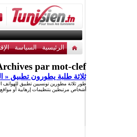
الرئيسية
السياسة
الإق
أخبار مختلفة
اتصل بنا
rchives par mot-clef :
ثلاثة طلبة يطورون تطبيق « الد
طور ثلاثة مطورين تونسيين تطبيق للهواتف ال
أشخاص مرتبطين بتنظيمات إرهابية أو مواقع 