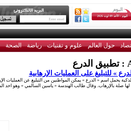
اليوم : الأحد 09 اوت 2026
تصاد
حول العالم
علوم و تقنيات
رياضة
الصحة
ث
A
تطبيق الدرع
رع » للتبليغ على العمليات الإرهابية
ذكية يحمل اسم « الدرع » يمكن المواطنين من التبليغ عن العمليات الإ
لها صلة بالإرهاب. وقال طالب الهندسة « ياسين السالمي » وهو احد 