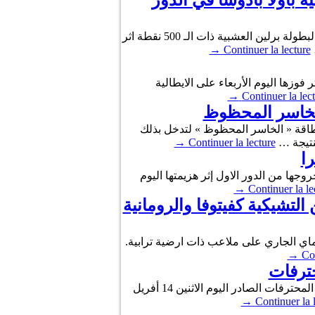
 باولا بادوسا في الدور
تأهلت اللاعبة التونسية أنس جابر، مرفوقة بشريكتها الاسبانية باولا بادوسا، إلى الدور نصف النهائي لمسابقة الزوجي لبطولة برلين العشبية ذات الـ 500 نقطة اثر
→
Continuer la lecture
جابر المصنفة 61 عالميا الى الدور ربع النهائي لبطولة برلين العشبية ذات الـ 500 نقطة اثر فوزها اليوم الأربعاء على الايطالية
→
Continuer la lec
الخاسر المحظوظ
 بعدما تم اسعافها ببطاقة « الخاسر المحظوظ » لتدخل بذلك
→
Continuer la lecture
ا
اروس » مبكرا بخروجها من الدور الاول إثر هزيمتها اليوم
→
Continuer la le
لتشيكية كفيتوفا والرومانية
ك لاعبة التنس التونسية انس جابر في بطولة روما المفتوحة للماسترز ذات 1000 نقطة التي تقام من 6 الى 18 ماي الجاري على ملاعب ذات ارضية ترابية.
→
Con
حافظت لاعبة التنس التونسية أنس جابر على مركزها السابع والعشرين في التصنيف العالمي الجديد للاعبات التنس المحترفات الصادر اليوم الاثنين 14 أفريل
→
Continuer la 