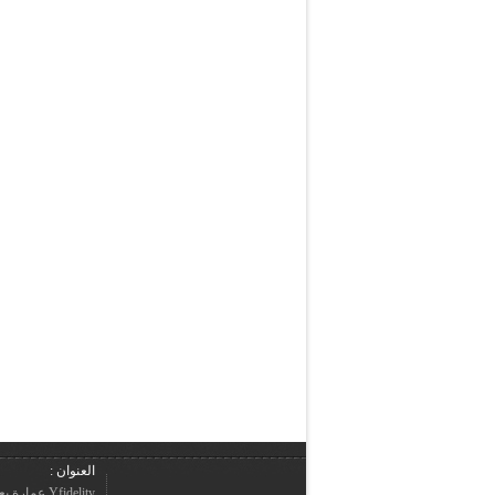
العنوان :
Yfidelity 