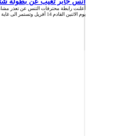
أنس جابر تغيب عن بطولة شتوت
يوم الاثنين القادم 14 أفريل وتستمر الى غاية 21 من ذات الشهر. ويأتي ذلك على اثر …