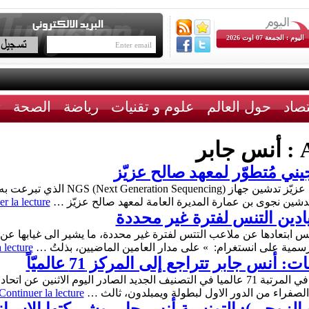
اليوم : الجمعة 07 اوت 2026
تصاد
حول العالم
علوم و تقنيات
رياضة
الصحة
ث
A
أنس جابر
يني مُتطوّر لمعهد صالح عزيّز
تم اليوم السبت 04 جويلية 2026، بمعهد صال
r la lecture
ادين التنس لفترة غير محددة
يس ابتعادها عن ملاعب التتس لفترة غير محددة، ما يشير الى غيابها عن
مية على انستغرام: » على مدار العامين الماضيين، بذلتُ …
 lecture
س جابر تتراجع إلى المركز 71 عالميّاً
تراجعت التونسية أنس جابر 12 مركزا لتصبح في المرتبة 71 عالميا في التصنيف الجديد الصا
صفراء من الدور الاول لبطولة ويمبلدون، ثالث …
Continuer la lecture