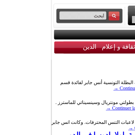
قافة و إعلام
الدين
ح عزيّز تدشين جهاز NGS (Next Generation Sequencing) الذي تبرعت به البطلة التونسية أنس جابر لفائدة قسم
→
Continue
 بطولتي مونتريال وسينسيناتي للماسترز .
→
Continuer la
در اليوم الاثنين عن اتحاد لاعبات التنس المحترفات. وكانت انس جابر
→