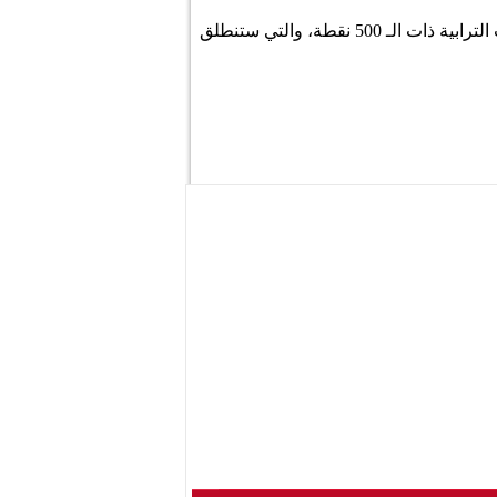
أعلنت رابطة محترفات التنس عن تعذر مشاركة اللاعبة التونسية أنس جابر المصنفة 27 عالميا في بطولة شتوتغارت الترابية ذات الـ 500 نقطة، والتي ستنطلق