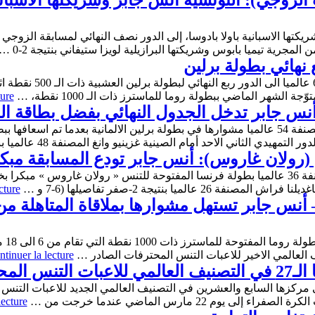
لزوجي): التونسية أنس جابر وشريكتها الاسبانية
لمجرية تيميا بابوس وشريكتها البرازيلية لويزا ستيفاني بنتيجة 2-0 …
نهائي بطولة برلين
تأهلت اللاعبة التونسية أنس 
لشهر الماضي ببطولة روما للماسترز ذات الـ 1000 نقطة، …
ture
 أنس جابر تدخل الجدول النهائي بفضل بطاقة 
ستواصل لاعبة التنس التونسية انس جابر المصنفة 54 عالميا مشوارها في بطولة برلين الالمانية
دي الثاني الاحد أمام الصينية غزينيو وانغ المصنفة 48 عالميا بنتيجة …
(رولان غاروس): أنس جابر تودع المسابقة مبكر
ودعت لاعبة التنس التونسية انس جابر المصنفة 36 عالميا بطولة فرنسا المفتوحة للتنس « رولان غ
cture
أنس جابر تستهل مشوارها بملاقاة المتاهلة من ا
تشار
العالمي الاخير للاعبات التنس المحترفات الصادر …
tinuer la lecture
محترفات
lecture