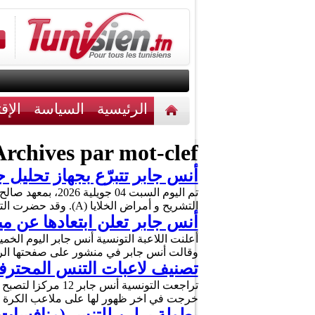
الرئيسية
السياسة
الإق
أخبار مختلفة
اتصل بنا
rchives par mot-clef :
أنس جابر تتبرّع بجهاز تحليل ج
التشريح و أمراض الخلايا (A). وقد حضرت التدشين نجوى بن عمارة المديرة العامة لمعهد صالح عزيّز …
أنس جابر تعلن ابتعادها عن مي
أعلنت اللاعبة التونسية أنس جابر اليوم الخم
وقالت أنس جابر في منشور على صفحتها الرس
تصنيف لاعبات التنس المحترفات: أن
خرجت في اخر ظهور لها على ملاعب الكرة ال