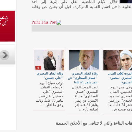
خلال الأيام الماضية، نقل على إثرها إلى أحد
طبية داخل قسم العناية المركزة، قبل أن يعلن عن وفاته
لموت يُغيّب الفنان
وفاة الفنان المصري
وفاة الفنان المصري
لمصري «محمود
"حمدى السخاوي" عن
"علي حسنين"
لجندي»
عمر يناهز 61 عاما
توفى صباح اليوم
وفي فجر اليوم
غيب الموت الفنان
الأربعاء ، الفنان
لخميس، الفنان
المصري "حمدي
المصري "علي
لمصري "محمود
السخاوي" مساء
حسنين" عن عمر
لجندي" عن عمر
الاثنين، عن عمر
يناهز 76 عاماً. وذلك
يناهز 74 عاماً، بعد
يناهز 61 عاماً إثر
وفق ما اعلن ...
زمة صحية ق ...
إصابته بأزم ...
قات البناءة والتي لا تتنافى مع الأخلاق الحميدة