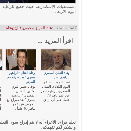
مستشفيات الإسكندرية، حيث خضع للرعاية ال
اليوم الأربعاء.
كلمات البحث :
عبد العزيز مخيون
;
فنان
;
وفاة
اقرأ المزيد ...
وفاة الفنان المصري
وفاة الفنان "ابراهيم
ا
إبراهيم نصر
يسري" بعد صراع مع
ا
المرض
ا
غيب الموت، صباح
اليوم الثلاثاء، الفنان
توفى عصر اليوم
ت
المصري إبراهيم نصر
الاثنين، الفنان
ا
عن عمر ناهز 70
المصري "إبراهيم
ا
عاما، على أن أن ي ...
يسري" بعد صراع مع
ا
المرض عن عمر
يناهز 65 عاماً ...
أ
نعلم قراءنا الأعزاء أنه لا يتم إدراج سوى التعلي
و نشكر لكم تفهمكم.