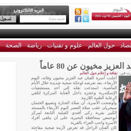
اليوم : الخميس 06 اوت 2026
تصاد
حول العالم
علوم و تقنيات
رياضة
الصحة
ث
عزيز مخيون عن 80 عاماً
ت في :
ثقافة و إعلام
,
حول العالم
أعلنت أسرة الفنان عبد العزيز مخيون وفاته، اليوم
الأربعاء، بعد تعرضه لوعكة صحية شديدة خلال الأيام
الماضية، استدعت نقله إلى أحد مستشفيات
الإسكندرية وحجزه داخل العناية المركزة لتلقي
الرعاية الطبية اللازمة.
وأوضحت الأسرة، أن صلاة الجنازة وتشييع الجثمان
سيجريان عقب صلاة العصر اليوم الأربعاء بالمسجد
الكبير بقرية زكي أفندي القبلية التابعة لمركز
أبوحمص بمحافظة البحيرة، على أن يتلقى أفراد
الأسرة واجب العزاء بالقرية.
كان الفنان الراحل قد تعرض لأزمة صحية مفاجئة