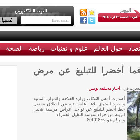
اليوم : الجمعة 07 اوت 2026
تصاد
حول العالم
علوم و تقنيات
رياضة
الصحة
ث
قما أخضرا للتبليغ عن مرض
شرت في :
أخبار مختلفة
,
تونس
أصدرت أمس الثلاثاء، وزارة الفلاحة والموارد المائية
والصيد البحري بلاغا أعلنت فيه عن انطلاق تشغيل
خط أخضر للتبليغ عن تواجد أعراض مرضية بنخيل
الزينة من جراء سوسة النخيل الحمراء.
والرقم هو: 80101856