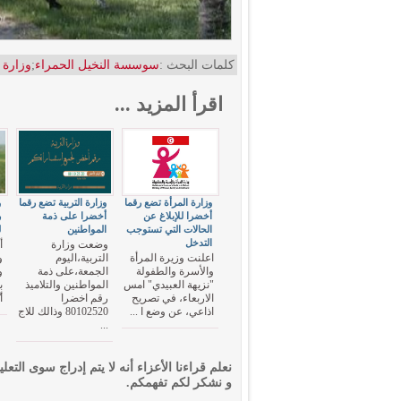
كلمات البحث :
سوسسة النخيل الحمراء
;
وزارة 
اقرأ المزيد ...
وزارة المرأة تضع رقما
وزارة التربية تضع رقما
و
أخضرا للإبلاغ عن
أخضرا على ذمة
الحالات التي تستوجب
المواطنين
ل
التدخل
وضعت وزارة
أ
اعلنت وزيرة المرأة
التربية،اليوم
و
والأسرة والطفولة
الجمعة،على ذمة
و
"نزيهة العبيدي" امس
المواطنين والتلاميذ
ب
الاربعاء، في تصريح
رقم اخضرا
أ
اذاعي، عن وضع ا ...
80102520 وذالك للاج
...
نعلم قراءنا الأعزاء أنه لا يتم إدراج سوى التعلي
و نشكر لكم تفهمكم.