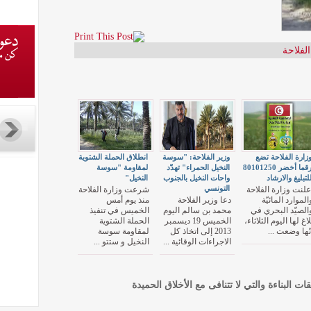
الفلاحة
زارة الفلاحة تضع
وزير الفلاحة: "سوسة
انطلاق الحملة الشتوية
رقما أخضر 80101250
النخيل الحمراء" تهدّد
لمقاومة "سوسة
لتبليغ والارشاد
واحات النخيل بالجنوب
النخيل"
التونسي
علنت وزارة الفلاحة
شرعت وزارة الفلاحة
الموارد المائيّة
دعا وزير الفلاحة
منذ يوم أمس
الصيّد البحري في
محمد بن سالم اليوم
الخميس في تنفيذ
لاغ لها اليوم الثلاثاء،
الخميس 19 ديسمبر
الحملة الشتوية
نّها وضعت ...
2013 إلى اتخاذ كل
لمقاومة سوسة
الاجراءات الوقائية ...
النخيل و ستتو ...
قات البناءة والتي لا تتنافى مع الأخلاق الحميدة