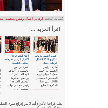
كلمات البحث :
ارهابي
;
اغتيال
;
رئيس
;
صحيفة الش
اقرأ المزيد ...
رئيس الجمهورية يُحيي
إحياء الذكرى 65
م
الذكرى الـ67 لاغتيال
لاغتيال الزعيم «فرحات
فرحات حشاد
حشاد» بالقصبة
ح
ا
أشرف رئيس
أشرف رئيس
الجمهورية "قيس
الجمهورية "الباجي
أ
سعيّد" صباح اليوم
قايد السبسي"
ا
الخميس 5 ديسمبر
ورئيس الحكومة
ا
2019، على إحياء
"يوسف الشاهد"
ق
الذكرى السابع ...
رئيس مجلس نواب
و
الشعب "م ...
"
و
نعلم قراءنا الأعزاء أنه لا يتم إدراج سوى التعلي
و نشكر لكم تفهمكم.