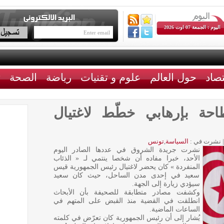
اليوم : الجمعة 07 اوت 2026
تصاد
حول العالم
علوم و تقنيات
رياضة
الصحة
ث
حة بإرهابي خطّط لاغتيال
|
نشرت في :
السياسة
,
تونس
نشرت جريدة الشروق في عددها الصادر اليوم
الأحد، خبرا مفاده أن شخصا ينتمي لـ « الذئاب
المنفردة » كان يحضر لاغتيال رئيس الجمهورية قيس
سعيد في إحدى مدن الساحل، حيث كان سعيد
سيؤدي زيارة إلى الجهة.
وكشفت مصادر متطابقة للصحيفة بأن الأبحاث
انطلقت في القضية منذ القبض على المتهم في
الساعات الماضية.
يُشار إلى أن رئيس الجمهورية كان تعرّض في كلمته