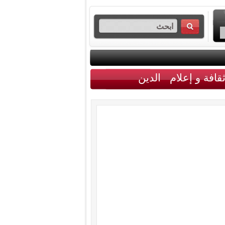
قافة و إعلام
الدين