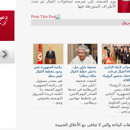
يوم الجمعة، إلى تعرضه لمحاولات اغتيال لم يُحدد
الأطراف المتورطة فيها.
روق
وكب لإحياء الذكرى
صحيفة دايلي ميل:
رئاسة الجمهورية تنفي
66 لاغتيال فرحات
داعش خطّط لاغتيال
وجود مخطط لاغتيال
شاد بحضور الرؤساء
ملكة بريطانيا
قيس سعيّد
لثلاثة
كشفت صحيفة
نفى مصدر مسؤول
شرف الرؤساء
"دايلي ميل"
فى رئاسة الجمهورية
لثلاثة رئيس
البريطانية في عددها
اليوم الجمعة، ما
لجمهورية "الباجي
الصادر اليوم الاثنين،
أعلنته جريدة الشروق
ايد السبسي"
عن تخطيط جهاديين
التونسية بخصوص
رئيس الحكومة
بريطانيي ...
وجود ...
يوسف الشاهد"
رئيس ...
قات البناءة والتي لا تتنافى مع الأخلاق الحميدة