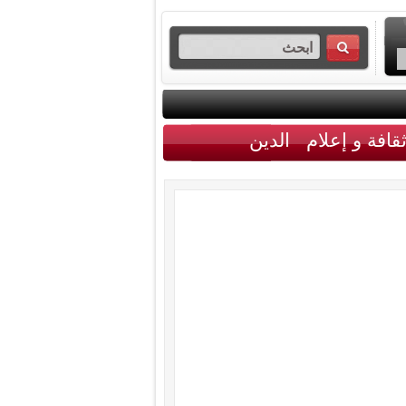
قافة و إعلام
الدين