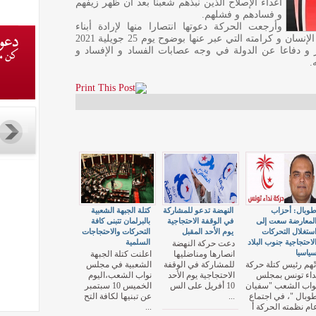
أعداء الإصلاح الذين نبذهم شعبنا بعد أن ظهر زيفهم
و فسادهم و فشلهم.
وأرجعت الحركة دعوتها انتصارا منها لإرادة أبناء
الشعب في بناء حياة كريمة تصان فيها حقوق الإنسان و كرامته التي عبر عنها بوضوح يوم 25 جويلية 2021
عارات و مطالب ثورة 17 ديسمبر و دفاعا عن الدولة في وجه عصابات الفساد و الإفساد و
.
وبال: أحزاب
النهضة تدعو للمشاركة
كتلة الجبهة الشعبية
لمعارضة سعت إلى
في الوقفة الاحتجاجية
بالبرلمان تتبنى كافة
ستغلال التحركات
يوم الأحد المقبل
التحركات والاحتجاجات
لاحتجاجية جنوب البلاد
السلمية
دعت حركة النهضة
ياسيا
انصارها ومناضليها
اعلنت كتلة الجبهة
تّهم رئيس كتلة حركة
للمشاركة في الوقفة
الشعبية في مجلس
داء تونس بمجلس
الاحتجاجية يوم الأحد
نواب الشعب،اليوم
واب الشعب "سفيان
10 أفريل على الس
الخميس 10 سبتمبر
وبال "، في اجتماع
...
عن تبنيها لكافة التح
ام نظمته الحركة أ
...