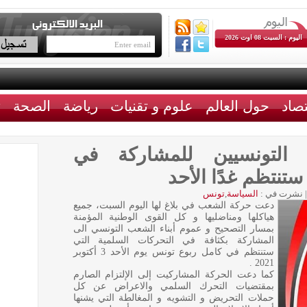
اليوم : السبت 08 اوت 2026
تصاد
حول العالم
علوم و تقنيات
رياضة
الصحة
ث
التونسيين للمشاركة في
ستنتظم غدًا الأحد
|
نشرت في :
السياسة
,
تونس
دعت حركة الشعب في بلاغ لها اليوم السبت، جميع
هياكلها ومناضليها و كل القوى الوطنية المؤمنة
بمسار التصحيح و عموم أبناء الشعب التونسي الى
المشاركة بكثافة في التحركات السلمية التي
ستنتظم في كامل ربوع تونس يوم الأحد 3 أكتوبر
2021 .
كما دعت الحركة المشاركيت إلى الإلتزام الصارم
بمقتضيات التحرك السلمي والاعراض عن كل
حملات التحريض و التشويه و المغالطة التي يشنها