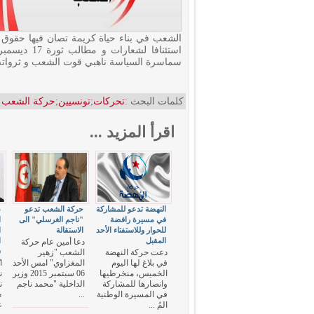
استئنافا لش
سماسرة السياسة ناهبي قوت الشعب و ثرواته
كلمات البحث :
تحركات
;
تونسيين
;
حركة الشعب
اقرأ المزيد ...
النهضة تدعو للمشاركة
حركة الشعب تدعو
ط
في مسيرة رافضة
"ناجم الغرسلي" الى
ا
للحوار وللاستفتاء الأحد
الاستقالة
ا
المقبل
ا
دعا أمين عام حركة
س
دعت حركة النهضة
الشعب "زهير
في بلاغ لها اليوم
المغزاوي" امس الأحد
ا
الخميس، منخرطيها
06 سبتمبر 2015 وزير
ن
وانصارها للمشاركة
الداخلية "محمد ناجم
ن
في المسيرة الوطنية
...
ط
المُ ...
ع