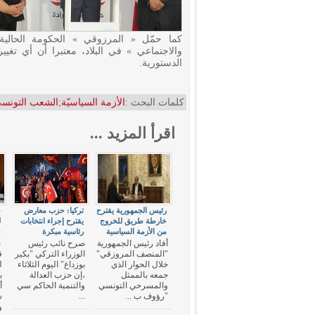
كما حمّل « المرزوقي » الحكومة الحالي
والاجتماعي » في البلاد، معتبرا أن أي تغيي
الدستورية.
كلمات البحث :
الأزمة السياسيّة
;
الشعب التونس
اقرأ المزيد ...
رئيس الجمهورية يقترح
تركيا: حزب معارض
ح
خارطة طريق للخروج
يقترح إجراء انتخابات
ل
من الأزمة السياسية
رئاسية مبكرة
خ
م
أفاد رئيس الجمهورية
صرح نائب رئيس
"المنصف المروزقي"
الوزراء التركي "بكير
ق
خلال الحوار الذي
بوزداغ" اليوم الثلاثاء
ل
جمعه بالممثل
،إن حزب العدالة
ب
والمسرحي التونسي
والتنمية الحاكم سي
أ
"رؤوف ب ...
...
س
و