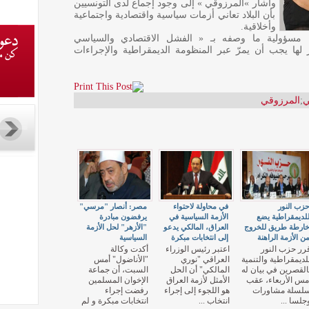
وأشار »المرزوقي » إلى وجود إجماع لدى التونسيين
بأن البلاد تعاني أزمات سياسية واقتصادية واجتماعية
وأخلاقية.
ة مسؤولية ما وصفه بـ « الفشل الاقتصادي والسياسي
ر لها يجب أن يمرّ عبر المنظومة الديمقراطية والإجراءات
ي
;
المرزوقي
زب النور
في محاولة لاحتواء
مصر: أنصار "مرسي"
لديمقراطية يضع
الأزمة السياسية في
يرفضون مبادرة
ارطة طريق للخروج
العراق، المالكي يدعو
"الأزهر" لحل الأزمة
ن الأزمة الراهنة
إلى انتخابات مبكرة
السياسية
رر حزب النور
اعتبر رئيس الوزراء
أكدت وكالة
لديمقراطية والتنمية
العراقي "نوري
"الأناضول" أمس
القصرين في بيان له
المالكي" أن الحل
السبت، أن جماعة
مس الأربعاء، عقب
الأمثل لأزمة العراق
الإخوان المسلمين
لسلة مشاورات
هو اللجوء إلى إجراء
رفضت إجراء
جلسا ...
انتخاب ...
انتخابات مبكرة و لم