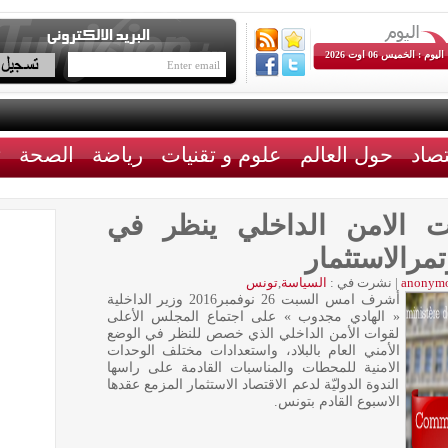
اليوم : الخميس 06 اوت 2026
تصاد
حول العالم
علوم و تقنيات
رياضة
الصحة
ث
ت الامن الداخلي ينظر في
تمرالاستثمار
anonym
|
نشرت في :
السياسة
,
تونس
أشرف امس السبت 26 نوفمبر2016 وزير الداخلية
« الهادي مجدوب » على اجتماع المجلس الأعلى
لقوات الأمن الداخلي الذي خصص للنظر في الوضع
الأمني العام بالبلاد، واستعدادات مختلف الوحدات
الامنية للمحطات والمناسبات القادمة على راسها
الندوة الدوليّة لدعم الاقتصاد الاستثمار المزمع عقدها
الاسبوع القادم بتونس.