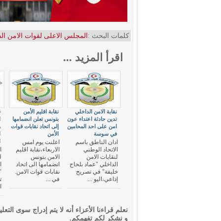
كلمات البحث :
المجلس الاعلى لقوات الامن ال
اقرأ المزيد ...
نقابة الامن الداخلي
نقابة اقليم الأمن
ق
تدين حادثة اعتداء عون
بتونس تعلن انضمامها
ا
امن على احد المحامين
إلى اتحاد نقابات قوات
و
في سوسة
الأمن
ا
ا
ادان الناطق باسم
اعلنت يوم امس
الاتحاد الوطني
الاربعاء،نقابة اقليم
ا
لنقابات الامن
الامن بتونس
ل
الداخلي "عماد بلحاج
انضمامها الى اتحاد
ا
خليفة" في تصريح
نقابات قوات الامن.
"
إذاعي،اليو ...
في ...
ت
ا
نعلم قراءنا الأعزاء أنه لا يتم إدراج سوى التعلي
و نشكر لكم تفهمكم.