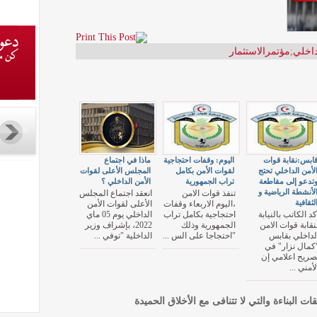
داخلي
;
مؤتمرالاستثمار
ابس:نقابة قوات
اليوم: وقفات احتجاجية
ماذا في اجتماع
لأمن الداخلي تحتج
لقوات الأمن بكامل
المجلس الأعلى لقوات
تدعو إلى مقاطعة
تراب الجمهورية
الأمن الداخلي ؟
لأنشطة الرياضية و
تنفذ قوات الامن
انعقد اجتماع المجلس
لثقافية
،اليوم الاربعاء وقفات
الأعلى لقوات الأمن
كد الكاتب بالنيابة
احتجاجية بكامل تراب
الداخلي يوم 05 ماي
نقابة قوات الامن
الجمهورية وذلك
2022، بإشراف وزير
لداخلي بقابس
"احتجاجا على الس ...
الداخلية "توفي ...
كمال نزار" في
صريح اعلامي إن
لأمني ...
قات البناءة والتي لا تتنافى مع الأخلاق الحميدة