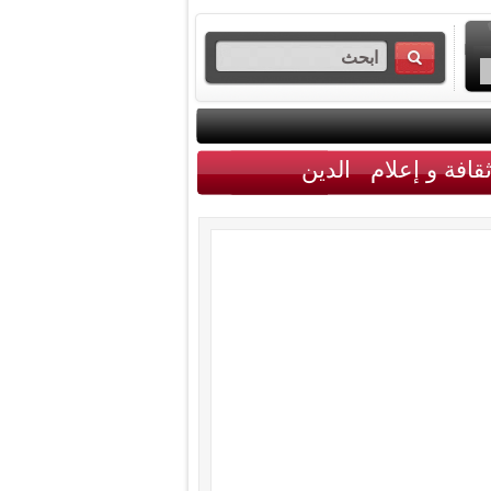
قافة و إعلام
الدين