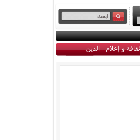
قافة و إعلام
الدين