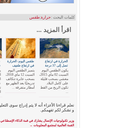
كلمات البحث :
حرارة
;
طقس
اقرأ المزيد ...
الحرارة في ارتفاع
طقس اليوم: الحرارة
ط
تصل إلى 37 درجة
في ارتفاع طفيف
ف
يكون الطقس اليوم
يتميز الطقس اليوم
ي
السبت 02 ماي 2015،
السبت 12 ماي 2018،
مغشى بسحب قليلة
بسحب عابرة تتكاثف
على كامل البلاد.
تدريجيّا بعد الظهر مع
ع
تكون الريح من القط
أمطار متفرقة ...
ت
...
ا
نعلم قراءنا الأعزاء أنه لا يتم إدراج سوى التعلي
و نشكر لكم تفهمكم.
وزير تكنولوجيات الإتصال يشارك في قمة الذكاء الإصطناعي
القمة العالمية لمجتمع المعلومات
→