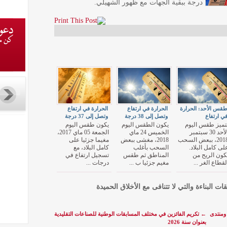
درجة ببقية الجهات مع ظهور الشهيلي.
قس الأحد: الحرارة
الحرارة في ارتفاع
الحرارة في ارتفاع
ي ارتفاع
وتصل إلى 38 درجة
وتصل إلى 37 درجة
تميز طقس اليوم
يكون الطقس اليوم
يكون طقس اليوم
الأحد 30 سبتمبر
الخميس 24 ماي
الجمعة 05 ماي 2017،
2018، ببعض السحب
2018، مغشى ببعض
مغيما جزئيا على
لى كامل البلاد.
السحب بأغلب
كامل البلاد، مع
كون الريح من
المناطق ثم طقس
تسجيل ارتفاع في
لقطاع الغر ...
مغيم جزئيا ب ...
درجات ...
قات البناءة والتي لا تتنافى مع الأخلاق الحميدة
 ومنتدى
←
تكريم الفائزين في مختلف المسابقات الوطنية للصناعات التقليدية
بعنوان سنة 2026