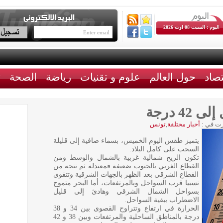
اليوم : السبت 08 اوت 2026
تصاد
حول العالم
علوم و تقنيات
رياضة
الصحة
ث
4 درجة
ت في :
أخبار مختلفة
,
تونس
يتميز طقس اليوم الخميس، بسماء صافية إلى قليلة
السحب على كامل البلاد.
تكون الريح شمالية غربية بالشمال والوسط ومن
القطاع الغربي بالجنوب ضعيفة فمعتدلة ثم تتجه من
القطاع الشرقي بعد الظهر بالجهات الشرقية وتتقوى
نسبيا قرب السواحل وبالمرتفعات، أما البحر متموج
بسواحل الشمال الشرقي وهادئ إلى قليل
الاضطراب ببقية السواحل.
الحرارة في ارتفاع وتتراوح القصوى بين 34 و 38
درجة بالمناطق الساحلية والمرتفعات وبين 38 و 42