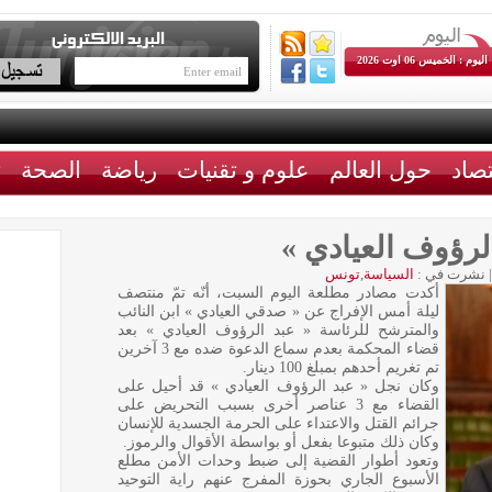
اليوم : الخميس 06 اوت 2026
تصاد
حول العالم
علوم و تقنيات
رياضة
الصحة
ث
لرؤوف العيادي »
|
نشرت في :
السياسة
,
تونس
أكدت مصادر مطلعة اليوم السبت، أنّه تمّ منتصف
ليلة أمس الإفراج عن « صدقي العيادي » ابن النائب
والمترشح للرئاسة « عبد الرؤوف العيادي » بعد
قضاء المحكمة بعدم سماع الدعوة ضده مع 3 آخرين
تم تغريم أحدهم بمبلغ 100 دينار.
وكان نجل « عبد الرؤوف العيادي » قد أحيل على
القضاء مع 3 عناصر أخرى بسبب التحريض على
جرائم القتل والاعتداء على الحرمة الجسدية للإنسان
وكان ذلك متبوعا بفعل أو بواسطة الأقوال والرموز.
وتعود أطوار القضية إلى ضبط وحدات الأمن مطلع
الأسبوع الجاري بحوزة المفرج عنهم راية التوحيد