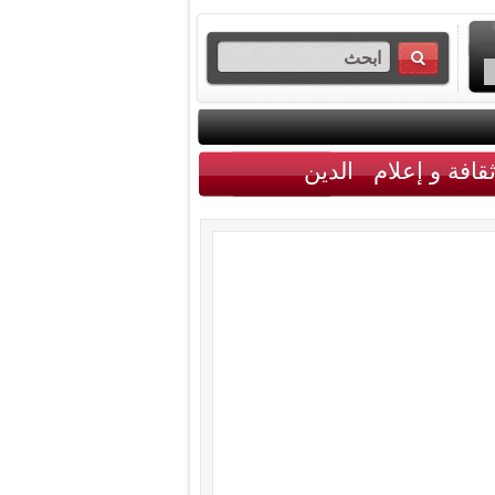
قافة و إعلام
الدين