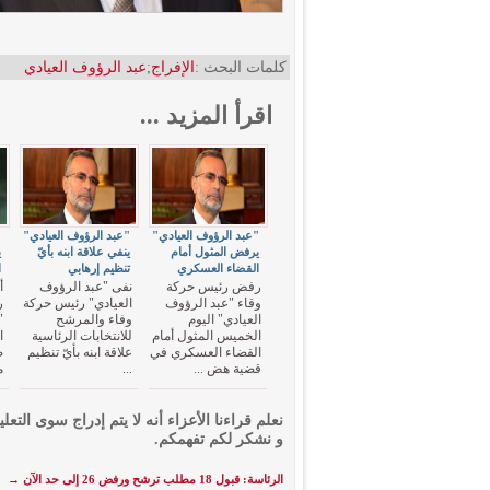
كلمات البحث :
الإفراج
;
عبد الرؤوف العيادي
اقرأ المزيد ...
"عبد الرؤوف العيادي"
"عبد الرؤوف العيادي"
"
يرفض المثول أمام
ينفي علاقة ابنه بأيّ
ي
القضاء العسكري
تنظيم إرهابي
ا
رفض رئيس حركة
نفى "عبد الرؤوف
أ
وقاء "عبد الرؤوف
العيادي" رئيس حركة
ر
العيادي" اليوم
وفاء والمرشح
"
الخميس المثول أمام
للانتخابات الرئاسية
ا
القضاء العسكري في
علاقة ابنه بأيّ تنظيم
ص
قضية هض ...
...
م
نعلم قراءنا الأعزاء أنه لا يتم إدراج سوى التعلي
و نشكر لكم تفهمكم.
الرئاسة: قبول 18 مطلب ترشح ورفض 26 إلى حد الآن
→