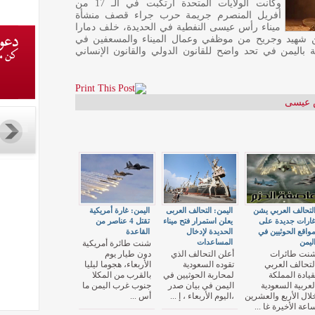
وكانت الولايات المتحدة ارتكبت في الـ 17 من
أفريل المنصرم جريمة حرب جراء قصف منشأة
ميناء رأس عيسى النفطية في الحديدة، خلف دمارا
ي سقوط أكثر 245 مدنيا بين شهيد وجريح من موظفي وعمال الميناء والمسعفين في
ة باليمن في تحد واضح للقانون الدولي والقانون الإنساني
س عيسى
لتحالف العربي يشن
اليمن: التحالف العربى
اليمن: غارة أمريكية
ارات جديدة على
يعلن استمرار فتح ميناء
تقتل 4 عناصر من
واقع الحوثيين في
الحديدة لإدخال
القاعدة
ليمن
المساعدات
شنت طائرة أمريكية
نت طائرات
أعلن التحالف الذي
دون طيار يوم
لتحالف العربي
تقوده السعودية
الأربعاء، هجوما ليليا
قيادة المملكة
لمحاربة الحوثيين في
بالقرب من المكلا
لعربية السعودية
اليمن في بيان صدر
جنوب غرب اليمن ما
لال الأربع والعشرين
،اليوم الأربعاء ، إ ...
أس ...
اعة الأخيرة غا ...