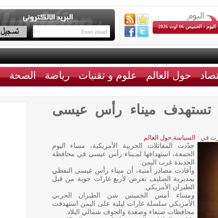
اليوم : الخميس 06 اوت 2026
تصاد
حول العالم
علوم و تقنيات
رياضة
الصحة
ث
ة تستهدف ميناء رأس عيسى
ت في :
السياسة
,
حول العالم
جدّدت المقاتلات الحربية الأمريكية، مساء اليوم
الجمعة، استهدافها لمـيناء رأس عيسى في محافظة
الحديدة غرب اليمن.
وأفادت مصادر أمنية، أن ميناء رأس عيسى النفطي
بمديرية الصليف تعرض لأربع غارات جوية من قبل
الطيران الأمريكي.
ومساء أمس الخميس شن الطيران الحربي
الأمريكي سلسلة غارات ليلية على اليمن استهدفت
محافظات صنعاء وصعدة والجوف شمالي البلاد.