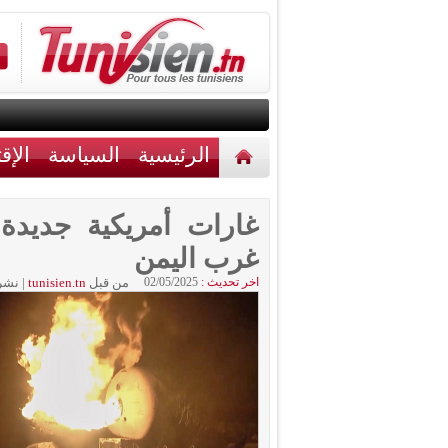
الرئيسية
السياسة
الإق
أخبار مختلفة
اتصل بنا
غارات أمريكية جديد
غرب اليمن
اخر تحديث :
02/05/2025
من قبل
tunisien.tn
|
نشر