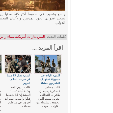
واسع وتسبب ف
تصعيد عدواني بحق المدنيين والأعيان المدني
الدولي.
كلمات البحث :
اليمن
;
غارات أمريكية
;
ميناء رأ
اقرأ المزيد ...
اليمن: غارات غير
اليمن: مقتل 15 مدنيا
ا
مسبوقة تستهدف
في غارات للتحالف
غ
المتمردين بصنعاء
العربي
م
ا
قالت مصادر
قالت اليوم الأحد،
عسكرية يمنية أن
وكالة أنباء "سبأ"
ش
طائرات التحالف
اليمنية إن 15 شخصا
ا
العربي شنت اليوم
قتلوا وأصيب عشرات
ب
الجمعة ، سلسلة من
آخرون في مناطق
ا
الغارات العنيفة ...
مختلفة ...
خ
س