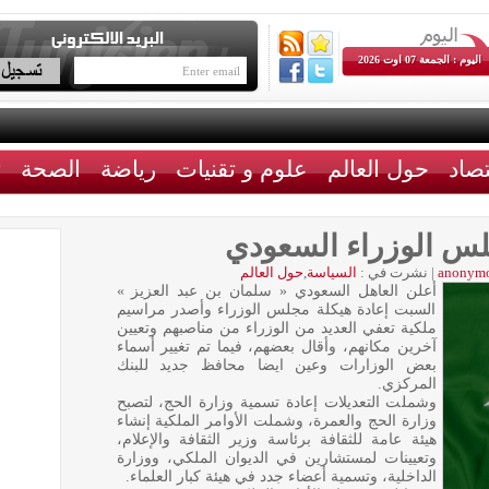
اليوم : الجمعة 07 اوت 2026
تصاد
حول العالم
علوم و تقنيات
رياضة
الصحة
ث
لس الوزراء السعودي
anonym
|
نشرت في :
السياسة
,
حول العالم
أعلن العاهل السعودي « سلمان بن عبد العزيز »
السبت إعادة هيكلة مجلس الوزراء وأصدر مراسيم
ملكية تعفي العديد من الوزراء من مناصبهم وتعيين
آخرين مكانهم، وأقال بعضهم، فيما تم تغيير أسماء
بعض الوزارات وعين ايضا محافظ جديد للبنك
المركزي.
وشملت التعديلات إعادة تسمية وزارة الحج، لتصبح
وزارة الحج والعمرة، وشملت الأوامر الملكية إنشاء
هيئة عامة للثقافة برئاسة وزير الثقافة والإعلام،
وتعيينات لمستشارين في الديوان الملكي، ووزارة
الداخلية، وتسمية أعضاء جدد في هيئة كبار العلماء.