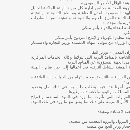
ئة الهلال الأحمر السعودي ».
وة المعدنية مجلس إدارة كل من « الهيئة الملكية للجبيل
لهيئة السعودية للمدن الصناعية ومناطق التقنية »، و »هيئة
ملك عبدالعزيز للعلوم والتقنية »، و »هيئة تنمية الصادرات
رية والمتجددة ».
ة للغذاء والدواء بأمر ملكي.
كي.
تنظيم الكهرباء والإنتاج المزدوج بأمر ملكي.
وزراء من يتولى المهام المسندة لوزير التجارة والاستثمار
ان المدني » بوزير النقل.
خاصة بالمنافذ البرية التي تتولاها وكالة الخدمات المركزية
هي الجهة المسؤولة عن المنافذ البرية.
لمعنية بنشاط الترفيه في أعمالها إلى حين قيام « الهيئة
الوزراء – بالتنسيق مع من تراه من الجهات ذات العلاقة –
ي :
قتضى أمرنا هذا فيما يتطلب ذلك بما في ذلك نقل وتحديد
ممتلكات والبنود والاعتمادات وغيرها.
القرارات التي تأثرت بما ورد في البنود السابقة، واقتراح
لآثار المترتبة على ذلك بما يتفق مع ما ورد في تلك البنود،
ة لاعتماده وتنفيذه.
البترول والثروة المعدنية من منصبه.
حجار وزير الحج من منصبه