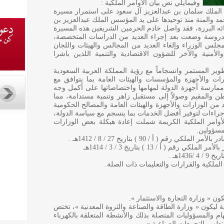
وفيمايلي نص بيان الأوامر الملكية :
الملك سلمان بن عبدالعزيز آل سعود على استمرار مسيرة
 الحمد والمنة منذ توحيدها على يد المؤسس الملك عبدالعزيز بن
ئه البررة، فقد واصل خادم الحرمين الشريفين هذه المسيرة
روسة وضعت بعد إجراء العديد من الدراسات المتخصصة،
مجلس الوزراء وإلغاء العديد من المجالس والهيئات واللجان
أمنية والآخر للشؤون الاقتصادية والتنمية اللذين باشرا
وير المستمر وانسجاماً مع رؤية المملكة العربية السعودية
زارات والأجهزة والمؤسسات والهيئات العامة بما يتوافق مع
مارسة أجهزة الدولة لمهامها واختصاصاتها على أكمل وجه
ن والمقيم وصولاً إلى مستقبل زاهر وتنمية مستدامة، مما
من الوزارات والأجهزة والهيئات العامة والمصالح الحكومية
راءات لتوفير أفضل الخدمات بما ينسجم مع سياسة الدولة،
أوامر الملكية الكريمة شملت إعادة هيكلة بعض الوزارات
لمسؤولين.
م ( أ / 90 ) بتاريخ 27 / 8 / 1412هـ .
( أ / 13 ) بتاريخ 3 / 3 / 1414هـ
الملكية والقرارات والتعليمات ذات الصلة.
كون « وزارة التجارة والاستثمار ».
نية ليكون « وزارة الطاقة والصناعة والثروة المعدنية »، تختص
هام والمسؤوليات المتصلة بذلك والأنشطة المتعلقة بالكهرباء
لتطوير التجمعات الصناعية ».