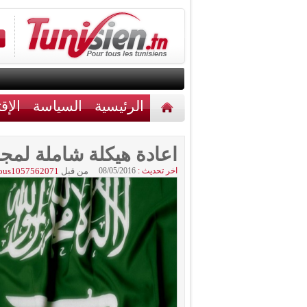
الرئيسية
السياسة
الإق
أخبار مختلفة
اتصل بنا
اعادة هيكلة شاملة لمج
اخر تحديث :
08/05/2016
من قبل
ous1057562071