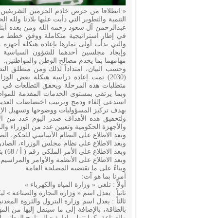
« انطلاقا من حرص خادم الحرمين الشريفين 
التنمية والتطوير التي دأبت عليها بلادنا ولله
عبدالرحمن آل سعود رحمه الله ومن بعده أبنا
في إطار استراتيجية متكاملة ووفق خطط مد
والتي بدأت أولى ثمارها بإعادة هيكلة أجهزة 
وإيجاد مجلسين أحدهما للشؤون السياسية وال
مهامهما بما يخدم مصالح الوطن والمواطنين.
وحسب البيان، امتداداً لذلك ومن منطلق التط
(2030) تمت إعادة دراسة هيكلة بعض الو
متطلبات هذه المرحلة ويحقق التطلعات في م
وبما يرتقي بمستوى الخدمات المقدمة للمواط
استدعى إلغاء ودمج وترتيب اختصاصات العديد 
بهدف تركيز المسؤوليات ووضوحها وتسهيل الإج
ولتحقيق هذه الأهداف صدر اليوم عدد من ال
والأجهزة الحكومية وتعيين عدد من الوزراء وا
وبعد الاطلاع على النظام الأساسي للحكم، الصادر بالأمر الملكي رق
وبعد الاطلاع على نظام مجلس الوزراء، الصادر بالأمر الملكي رقم 
وبعد الاطلاع على الأمر الملكي رقم ( أ / 68) بتاريخ 9 / 4 /1436هـ .
وبعد الاطلاع على الأنظمة والأوامر والمراسيم 
وبناءً على ما تقتضيه المصلحة العامة .
أمرنا بما هو آت:
أولاً : تلغى « وزارة المياه والكهرباء »
ثانياً : يعدل اسم « وزارة التجارة والصناعة » لي
ثالثاً : يعدل اسم وزارة البترول والثروة المعد
بالطاقة، بالإضافة إلى ما سينقل إليها من الم
والصناعة، كما تتولى إدارة « البرنامج الوطني 