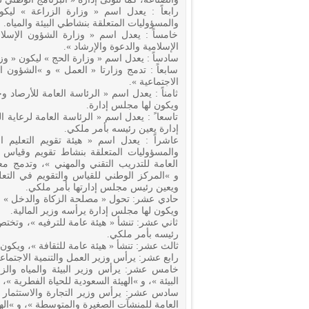
رابعاً : يعدل اسم « وزارة الزراعة » ليكون
والمسؤوليات المتعلقة بنشاطي البيئة والمياه.
خامساً : يعدل اسم « وزارة الشؤون الإسلام
الإسلامية والدعوة والإرشاد ».
سادساً : يعدل اسم « وزارة الحج » ليكون « وز
سابعاً : تدمج وزارتا « العمل » و »الشؤون ا
الاجتماعية ».
ثامناً : يعدل اسم « الرئاسة العامة للأرصاد وحم
ويكون لها مجلس إدارة.
تاسعا ً : يعدل اسم « الرئاسة العامة لرعاية 
إدارة يعين رئيسه بأمر ملكي.
عاشراً : يعدل اسم « هيئة تقويم التعليم ال
والمسؤوليات المتعلقة بنشاط تقويم وقياس ال
العامة للتدريب التقني والمهني »، وتدمج معه
و »المركز الوطني للقياس والتقويم في التعلي
ويعين رئيس مجلس إدارتها بأمر ملكي.
حادي عشر: تحول « مصلحة الزكاة والدخل » لتكو
ويكون لها مجلس إدارة يرأسه وزير المالية.
ثاني عشر: تنشأ « هيئة عامة للترفيه »، وتخت
رئيسه بأمر ملكي.
ثالث عشر: تنشأ « هيئة عامة للثقافة »، ويكون 
رابع عشر: يرأس وزير العمل والتنمية الاجتماعي
خامس عشر: يرأس وزير البيئة والمياه والزر
البيئة »، و »الهيئة السعودية للحياة الفطرية »،
سادس عشر: يرأس وزير التجارة والاستثمار مج
العامة للمنشآت الصغيرة والمتوسطة »، و »اله