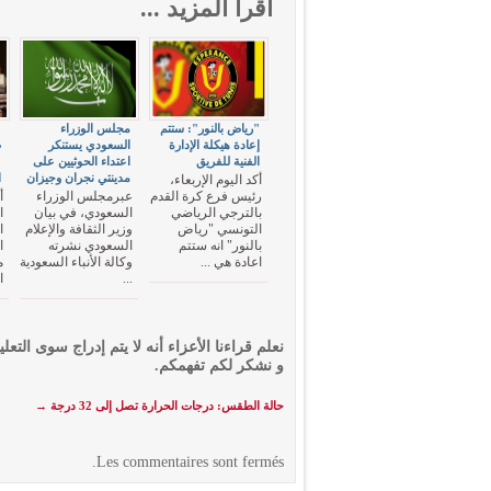
اقرأ المزيد ...
"رياض بالنور": ستتم
مجلس الوزراء
"
إعادة هيكلة الإدارة
السعودي يستنكر
ص
الفنية للفريق
اعتداء الحوثيين على
ع
مدينتي نجران وجيزان
ا
أكد اليوم الإربعاء،
رئيس فرع كرة القدم
عبرمجلس الوزراء
أ
بالترجي الرياضي
السعودي، في بيان
ا
التونسي "رياض
وزير الثقافة والإعلام
ا
بالنور" انه ستتم
السعودي نشرته
ا
اعادة هي ...
وكالة الأنباء السعودية
م
...
ا
نعلم قراءنا الأعزاء أنه لا يتم إدراج سوى التعلي
و نشكر لكم تفهمكم.
حالة الطقس: درجات الحرارة تصل إلى 32 درجة
→
Les commentaires sont fermés.