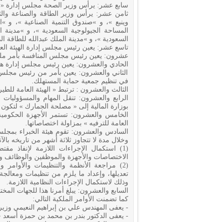
سابع عشر: يرأس وزير الصحة مجلس إدارة « هي
ثامن عشر: يرأس وزير الطاقة والصناعة والثر
وينبع »، و »صندوق التنمية الصناعية »، و »ا
المساحة الجيولوجية السعودية »، و »مدينة ال
السعودية »، و »مدينة الملك عبدالله للطاقة الذ
تاسع عشر: يعين رئيس مجلس إدارة الهيئة العام
عشرون: يعين رئيس مجلس المنافسة بأمر مل
الحادي والعشرون: يعين رئيس مجلس إدارة هيئة 
الثاني والعشرون: يعين بأمر من رئيس مجلس ال
في تنظيم جمعية حماية المستهلك.
الثالث والعشرون : ترتبط « الهيئة العامة للطير
الرابع والعشرون: تنقل المهام والمسؤوليات ال
بوزارة المالية إلى « مصلحة الجمارك » لتكون 
الخامس والعشرون: تستمر الأجهزة الحكومية ا
العامة للترفيه » بمزاولة اختصاصاتها.
السادس والعشرون: تقوم هيئة الخبراء بمجلس 
وخلال مدة لا تتجاوز ثلاثة أشهر من تاريخه بالآت
(1) استكمال الإجراءات اللازمة لإنفاذ م
الاختصاصات والأجهزة والموظفين والوظائف وال
(2) مراجعة الأنظمة والتنظيمات والأوامر و
تعديلها، وإعداد ما يلزم من تنظيمات ومعالجة ا
وذلك لاستكمال الإجراءات النظامية اللازمة.
السابع والعشرون: يبلغ أمرنا هذا للجهات المختص
كما تضمنت الأوامر الملكية التالي:
- يعفى المهندس علي بن إبراهيم النعيمي وزير 
- يعفى الدكتور بندر بن محمد بن حمزة أسعد 