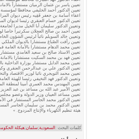
تعيين ياسر بن عثمان الرميان مستشاراً بالامان
تعيين الدكتور أحمد الخليفي محافظا لمؤسسة ال
اعفاء أسامة بن جعفر فَقِيه رئيس ديوان المرا
تعيين الدكتور حسام العنقري رئيسا لديوان المر
وتعيين الدكتور سليمان أبا الخيل مديرا لجامعة
تعيين أحمد بن صالح العجلان سكرتيرا خاصا لولي
وتعيين خالد السويلم نائباً لرئيس الشؤون الخا
تعيين رأفت الصّباغ مستشارا بالديوان الملكي با
تعيين محمد الدهام مستشارا بالأمانة العامة في
تعيين الاستاذ صالح بن سعيد الغامدي مستشارا ب
تعيين فهد بن محمد السكيت مستشارا بالامانة ا
تعيين محمد الدايل مستشار بوزارة الداخلية بالم
تعيين الدكتور علي بن عبدالرحمن العنقري وكي
‏تعيين محمد التويجري نائبا لوزير الاقتصاد والت
وتعيين الدكتور فهد التخيفي رئيسا للهيئة العامة
تعيين المهندس محمد العمري أمينا لمنطقة المد
تعيين الأمير عبد الله بن مساعد بن عبد العزيز 
تعيين مساعد العيبان وزير الدولة وعضو مجلس ا
‏تعيين الدكتور محمد الجاسر المستشار في الأ
‏تعيين الدكتور محمد بن سليمان الجاسر المس
هيئة تنظيم الكهرباء والإنتاج المزدوج. »
كلمات البحث :
السعودية
;
سلمان
;
هيكلة الحكومة