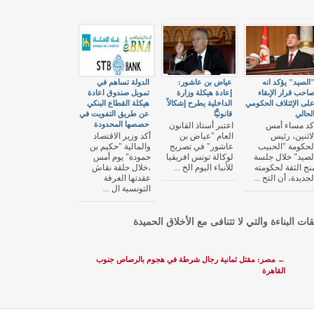
الصيد" يؤكد انه
عياض بن عاشور:
الدولة تساهم في
احب قرار الإبقاء
إعادة هيكلة وزارة
تمويل صندوق اعادة
لى الإئتلاف الحكومي
الداخلية يطرح إشكالاً
هيكلة القطاع البنكي
لحالي
قانونيًّا
عن طريق التفويت في
حصصها المحدودة
كد مساء أمس
اعتبر أستاذ القانون
لاثنين، رئيس
العام "عياض بن
أكد وزير الاقتصاد
لحكومة "الحبيب
عاشور" في تصريح
والمالية "حكيم بن
لصيد" خلال جلسة
لوكالة تونس افريقيا
حمودة" يوم أمس
نح الثقة لحكومته
للأنباء اليوم الخ ...
،خلال حلقة نقاش
لجديدة، أن التح ...
عقدتها الغرفة
التونسية ال ...
قات البناءة والتي لا تتنافى مع الأخلاق الحميدة
←
مصر: مقتل ثمانية رجال شرطة في هجوم بالرصاص جنوب
القاهرة